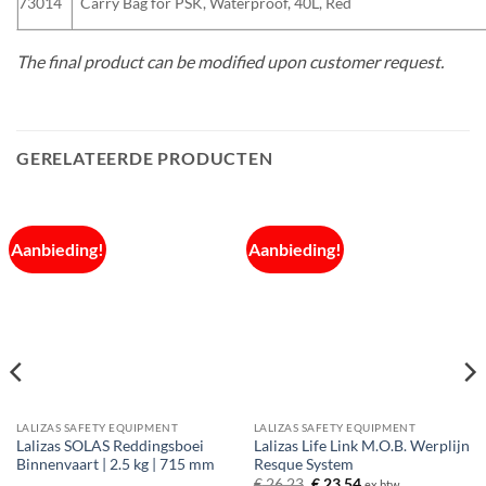
73014
Carry Bag for PSK, Waterproof, 40L, Red
The final product can be modified upon customer request.
GERELATEERDE PRODUCTEN
Aanbieding!
Aanbieding!
LALIZAS SAFETY EQUIPMENT
LALIZAS SAFETY EQUIPMENT
Lalizas SOLAS Reddingsboei
Lalizas Life Link M.O.B. Werplijn
Binnenvaart | 2.5 kg | 715 mm
Resque System
Oorspronkelijke
Huidige
€
26,23
€
23,54
ex btw