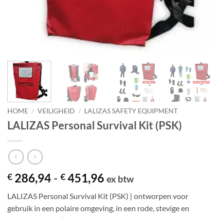
HOME
/
VEILIGHEID
/
LALIZAS SAFETY EQUIPMENT
LALIZAS Personal Survival Kit (PSK)
Prijsklasse:
286,94
-
451,96
€
€
ex btw
€ 286,94
LALIZAS Personal Survival Kit (PSK) | ontworpen voor
tot
gebruik in een polaire omgeving, in een rode, stevige en
€ 451,96