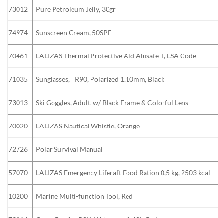
73012
Pure Petroleum Jelly, 30gr
74974
Sunscreen Cream, 50SPF
70461
LALIZAS Thermal Protective Aid Alusafe-T, LSA Code
71035
Sunglasses, TR90, Polarized 1.10mm, Black
73013
Ski Goggles, Adult, w/ Black Frame & Colorful Lens
70020
LALIZAS Nautical Whistle, Orange
72726
Polar Survival Manual
57070
LALIZAS Emergency Liferaft Food Ration 0,5 kg, 2503 kcal
10200
Marine Multi-function Tool, Red