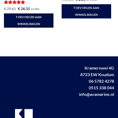
prijs
prijs
was:
is:
TOEVOEGEN AAN
Gewaardeerd
Oorspronkelijke
Huidige
€
29,65
€
26,15
ex btw
€ 26,23.
€ 23,54.
prijs
prijs
5
uit 5
WINKELWAGEN
was:
is:
TOEVOEGEN AAN
€ 29,65.
€ 26,15.
WINKELWAGEN
Kramerswei 4G
8723 EW Koudum
06 5782 4278
0515 338 044
info@avamarine.nl