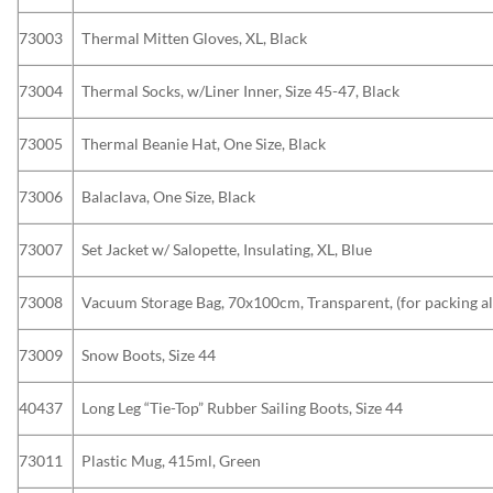
73003
Τhermal Mitten Gloves, XL, Black
73004
Thermal Socks, w/Liner Inner, Size 45-47, Black
73005
Thermal Beanie Hat, One Size, Black
73006
Balaclava, One Size, Black
73007
Set Jacket w/ Salopette, Insulating, XL, Blue
73008
Vacuum Storage Bag, 70x100cm, Transparent, (for packing a
73009
Snow Boots, Size 44
40437
Long Leg “Tie-Top” Rubber Sailing Boots, Size 44
73011
Plastic Mug, 415ml, Green