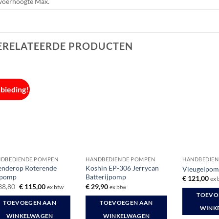
oerhoogte Max.
ERELATEERDE PRODUCTEN
bieding!
DBEDIENDE POMPEN
HANDBEDIENDE POMPEN
HANDBEDIEN
nderop Roterende
Koshin EP-306 Jerrycan
Vleugelpom
tpomp
Batterijpomp
€
121,00
ex 
Oorspronkelijke
Huidige
38,80
€
115,00
€
29,90
ex btw
ex btw
prijs
prijs
TOEVO
was:
is:
TOEVOEGEN AAN
TOEVOEGEN AAN
€ 138,80.
€ 115,00.
WINK
WINKELWAGEN
WINKELWAGEN