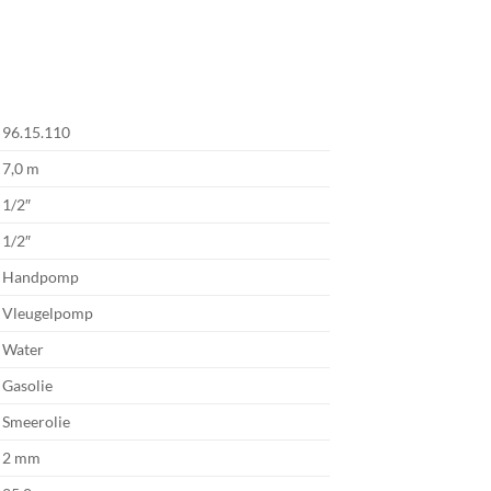
96.15.110
7,0 m
1/2″
1/2″
Handpomp
Vleugelpomp
Water
Gasolie
Smeerolie
2 mm