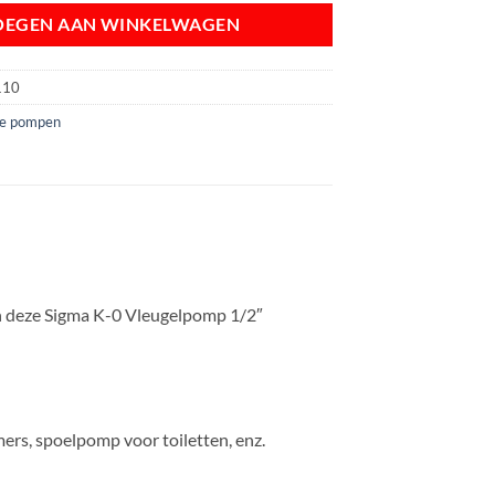
OEGEN AAN WINKELWAGEN
110
de pompen
n deze Sigma K-0 Vleugelpomp 1/2″
s, spoelpomp voor toiletten, enz.