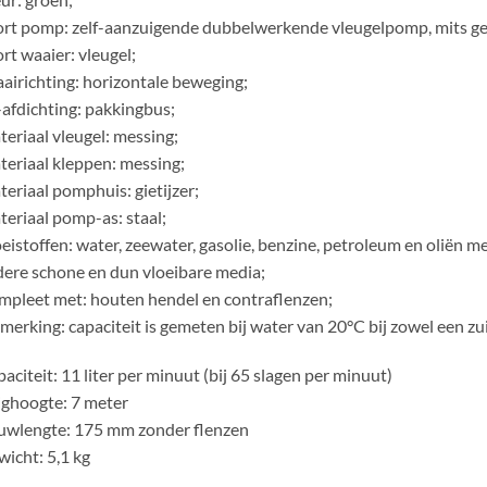
rt pomp: zelf-aanzuigende dubbelwerkende vleugelpomp, mits ge
rt waaier: vleugel;
airichting: horizontale beweging;
afdichting: pakkingbus;
eriaal vleugel: messing;
eriaal kleppen: messing;
eriaal pomphuis: gietijzer;
eriaal pomp-as: staal;
eistoffen: water, zeewater, gasolie, benzine, petroleum en oliën m
ere schone en dun vloeibare media;
pleet met: houten hendel en contraflenzen;
erking: capaciteit is gemeten bij water van 20°C bij zowel een z
aciteit: 11 liter per minuut (bij 65 slagen per minuut)
ghoogte: 7 meter
uwlengte: 175 mm zonder flenzen
icht: 5,1 kg