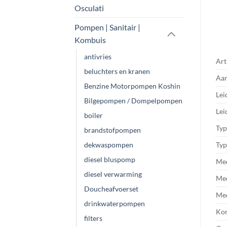
Osculati
Pompen | Sanitair |
Kombuis
antivries
Art
beluchters en kranen
Aan
Benzine Motorpompen Koshin
Lei
Bilgepompen / Dompelpompen
Lei
boiler
Ty
brandstofpompen
dekwaspompen
Ty
diesel bluspomp
Me
diesel verwarming
Me
Doucheafvoerset
Me
drinkwaterpompen
Kor
filters