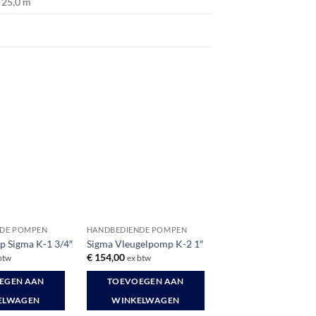
25,0 m
DE POMPEN
HANDBEDIENDE POMPEN
p Sigma K-1 3/4″
Sigma Vleugelpomp K-2 1″
€
154,00
btw
ex btw
EGEN AAN
TOEVOEGEN AAN
ELWAGEN
WINKELWAGEN