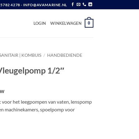
6 5782 4278 - INFO@AVAMARINE.NL
0
LOGIN
WINKELWAGEN
SANITAIR | KOMBUIS
/
HANDBEDIENDE
Vleugelpomp 1/2″
tw
 voor het leegpompen van vaten, lenspomp
en machinekamers, spoelpomp voor
p 1/2" aantal