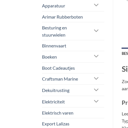
Apparatuur
Arimar Rubberboten
Besturing en
stuurwielen
Binnenvaart
BE
Boeken
S
Boot Cadeautjes
Craftsman Marine
Zoe
aan
Dekuitrusting
Elektriciteit
Pr
Elektrisch varen
Lee
Typ
Export Lalizas
Kle