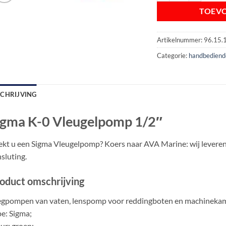
TOEV
Artikelnummer:
96.15.
Categorie:
handbedien
SCHRIJVING
igma K-0 Vleugelpomp 1/2″
kt u een Sigma Vleugelpomp? Koers naar AVA Marine: wij levere
sluting.
oduct omschrijving
gpompen van vaten, lenspomp voor reddingboten en machinekamer
e: Sigma;
ur: groen;