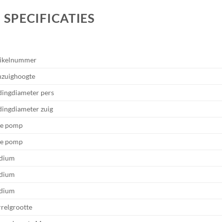
SPECIFICATIES
ikelnummer
zuighoogte
dingdiameter pers
dingdiameter zuig
pe pomp
pe pomp
dium
dium
dium
relgrootte