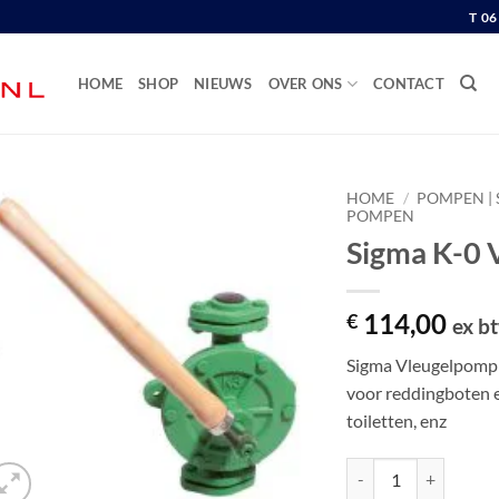
T 0
HOME
SHOP
NIEUWS
OVER ONS
CONTACT
HOME
/
POMPEN | 
POMPEN
Sigma K-0 
114,00
€
ex b
Sigma Vleugelpomp:
voor reddingboten 
toiletten, enz
Sigma K-0 Vleugelpom