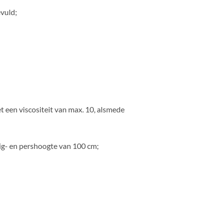
vuld;
et een viscositeit van max. 10, alsmede
uig- en pershoogte van 100 cm;