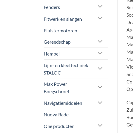
Fenders
Soo
Soo
Fitwerk en slangen
Dra
As-
Fluistermotoren
Mat
Gereedschap
Mat
Mat
Hempel
Mat
Lijm- en kleeftechniek
Vlo
STALOC
and
Com
Max Power
Opm
Boegschroef
Cap
Navigatiemiddelen
Zui
Nuova Rade
Bo
Gew
Olie producten