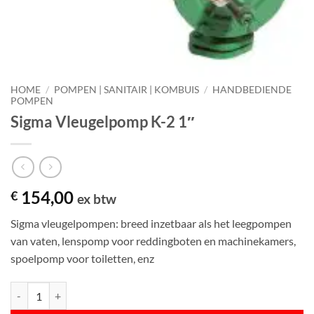
HOME
/
POMPEN | SANITAIR | KOMBUIS
/
HANDBEDIENDE
POMPEN
Sigma Vleugelpomp K-2 1″
154,00
€
ex btw
Sigma vleugelpompen: breed inzetbaar als het leegpompen
van vaten, lenspomp voor reddingboten en machinekamers,
spoelpomp voor toiletten, enz
Sigma Vleugelpomp K-2 1" aantal