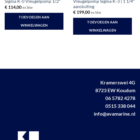
Vleugelpomp Sigma K-3 | 1 1/4″
Sigma K-0 Vleugelpomp 1/2″
aansluiting
€
114,00
ex btw
€
199,00
ex btw
TOEVOEGEN AAN
TOEVOEGEN AAN
WINKELWAGEN
WINKELWAGEN
Kramerswei 4G
8723 EW Koudum
06 5782 4278
0515 338 044
info@avamarine.nl