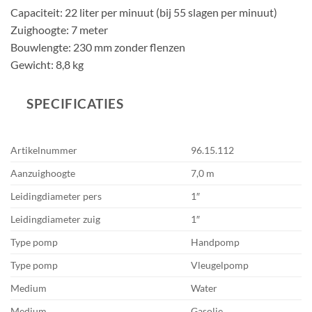
Capaciteit: 22 liter per minuut (bij 55 slagen per minuut)
Zuighoogte: 7 meter
Bouwlengte: 230 mm zonder flenzen
Gewicht: 8,8 kg
SPECIFICATIES
Artikelnummer
96.15.112
Aanzuighoogte
7,0 m
Leidingdiameter pers
1″
Leidingdiameter zuig
1″
Type pomp
Handpomp
Type pomp
Vleugelpomp
Medium
Water
Medium
Gasolie