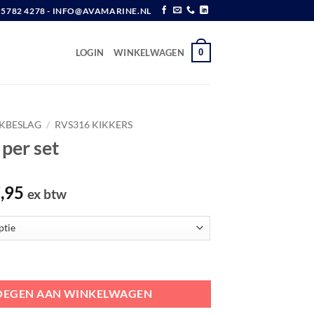
6 5782 4278 - INFO@AVAMARINE.NL
0
LOGIN
WINKELWAGEN
EKBESLAG
/
RVS316 KIKKERS
per set
Prijsklasse:
,95
ex btw
€ 22,20
tot
€ 37,95
tal
OEGEN AAN WINKELWAGEN