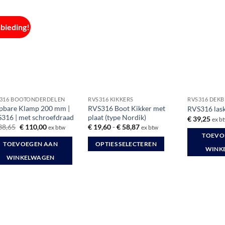
bieding!
316 BOOTONDERDELEN
RVS316 KIKKERS
RVS316 DEK
pbare Klamp 200 mm |
RVS316 Boot Kikker met
RVS316 las
316 | met schroefdraad
plaat (type Nordik)
€
39,25
ex b
Oorspronkelijke
Huidige
Prijsklasse:
38,65
€
110,00
€
19,60
-
€
58,87
ex btw
ex btw
prijs
prijs
€ 19,60
TOEVO
was:
is:
tot
TOEVOEGEN AAN
OPTIES SELECTEREN
€ 138,65.
€ 110,00.
€ 58,87
WINK
Dit
WINKELWAGEN
product
heeft
meerdere
variaties.
Deze