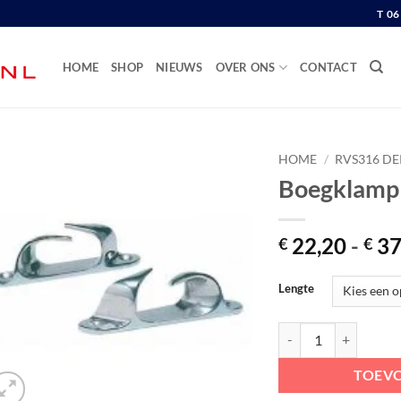
T 0
HOME
SHOP
NIEUWS
OVER ONS
CONTACT
HOME
/
RVS316 D
Boegklamp 
22,20
-
37
€
€
Lengte
Boegklamp per set aan
TOEV