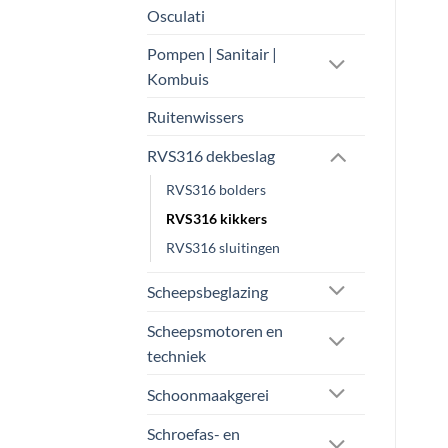
optie
Osculati
optie
kan
kan
gekozen
Pompen | Sanitair |
gekozen
worden
Kombuis
worden
op
op
Ruitenwissers
de
de
productpagina
RVS316 dekbeslag
productpagina
RVS316 bolders
RVS316 kikkers
RVS316 sluitingen
Scheepsbeglazing
Scheepsmotoren en
techniek
Schoonmaakgerei
Schroefas- en