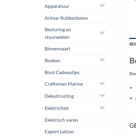
Apparatuur
Arimar Rubberboten
Besturing en
stuurwielen
BE
Binnenvaart
B
Boeken
Boot Cadeautjes
Boe
Craftsman Marine
Dekuitrusting
Elektriciteit
Elektrisch varen
G
Export Lalizas