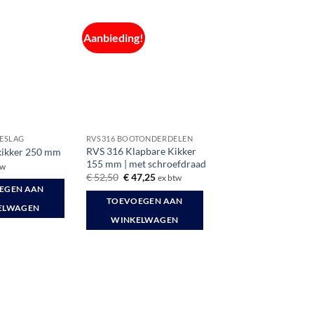
Aanbieding!
BESLAG
RVS316 BOOTONDERDELEN
RVS 316 Klapbare Kikker
kikker 250 mm
155 mm | met schroefdraad
tw
Oorspronkelijke
Huidige
€
52,50
€
47,25
ex btw
prijs
prijs
EGEN AAN
was:
is:
TOEVOEGEN AAN
€ 52,50.
€ 47,25.
ELWAGEN
WINKELWAGEN