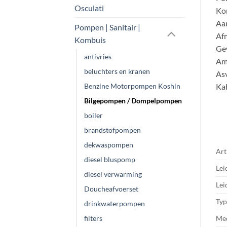
Osculati
Kor
Aan
Pompen | Sanitair |
Af
Kombuis
Gew
antivries
Am
beluchters en kranen
Asv
Benzine Motorpompen Koshin
Ka
Bilgepompen / Dompelpompen
boiler
brandstofpompen
dekwaspompen
Art
diesel bluspomp
Lei
diesel verwarming
Lei
Doucheafvoerset
Ty
drinkwaterpompen
Me
filters