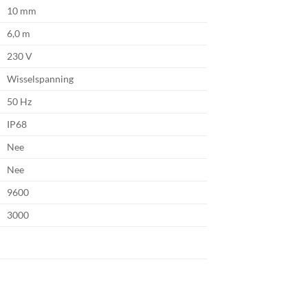
10 mm
6,0 m
230 V
Wisselspanning
50 Hz
IP68
Nee
Nee
9600
3000