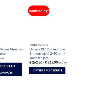
Aanbieding!
T
BINNENVAART
 24 mm Meertros
Orkava PE12 Meertouw
meter
Binnenvaart | Ø 40 mm |
korte lengtes
btw
Prijsklasse:
€
262,50
-
€
565,00
ex btw
€ 262,50
EGEN AAN
tot
OPTIES SELECTEREN
€ 565,00
ELWAGEN
Dit
product
heeft
meerdere
variaties.
Deze