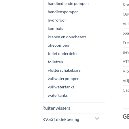
handbediende pompen
Kor
handlenspompen
Opv
hydrofoor
Vol
kombuis
Spa
kranen en douchesets
Fre
oliepompen
Bev
toilet onderdelen
AT
toiletten
vlotterschakelaars
Vlo
vuilwaterpompen
Vri
vuilwatertanks
Cap
watertanks
Ruitenwissers
G
RVS316 dekbeslag