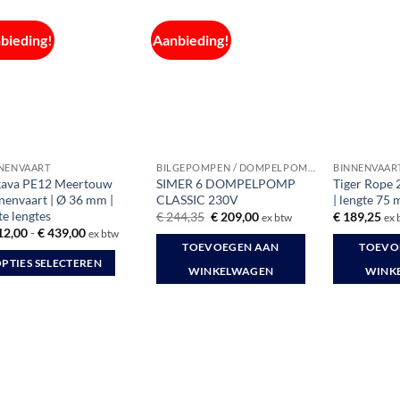
bieding!
Aanbieding!
NENVAART
BILGEPOMPEN / DOMPELPOMPEN
BINNENVAAR
ava PE12 Meertouw
SIMER 6 DOMPELPOMP
Tiger Rope
nenvaart | Ø 36 mm |
CLASSIC 230V
| lengte 75 
te lengtes
Oorspronkelijke
Huidige
€
244,35
€
209,00
€
189,25
ex btw
ex 
prijs
prijs
Prijsklasse:
12,00
-
€
439,00
ex btw
was:
is:
€ 212,00
TOEVOEGEN AAN
TOEVO
€ 244,35.
€ 209,00.
tot
PTIES SELECTEREN
€ 439,00
WINKELWAGEN
WINK
duct
ft
rdere
aties.
e