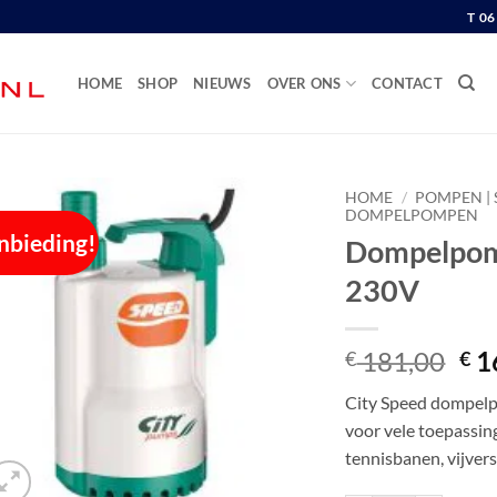
T 0
HOME
SHOP
NIEUWS
OVER ONS
CONTACT
HOME
/
POMPEN | 
DOMPELPOMPEN
nbieding!
Dompelpomp
230V
Oor
181,00
1
€
€
pri
City Speed dompel
wa
voor vele toepassin
€ 1
tennisbanen, vijvers,