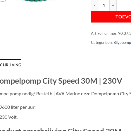
Dompelpomp City Spe
TOEV
Artikelnummer:
90.07.
Categorieën:
Bilgepom
SCHRIJVING
ompelpomp City Speed 30M | 230V
mpelpomp nodig? Bestel bij AVA Marine deze Dompelpomp City
9600 liter per uur;
230 Volt.