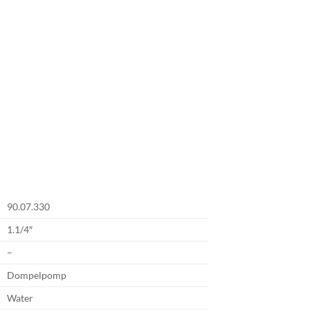
90.07.330
1.1/4″
–
Dompelpomp
Water