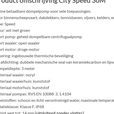
roduct omschrijving City Speed 30M
ine betaalbare dompelpomp voor vele toepassingen.
r binnenscheepvaart, dakdekkers, tennisbanen, vijvers, kelders, e
e: Speed
ur: wit met groen
rt pomp: geheel dompelbare centrifugaalpomp
rt waaier: open waaier
rt motor: droge motor
ering: ingebouwde thermische beveiliging
afdichting: dubbele mechanische seal van keramiekcarbon en lips
mpeldiepte: 3 meter
eriaal waaier: noryl
eriaal waaierhuis: kunststof
eriaal motorhuis: kunststof
teriaal pompas: RVS EN 10088-3, 1.4104
eistoffen: schoon en licht verontreinigd water, maximale tempe
latieklasse: Klasse F, IP68
mpt weg tot: 14 mm
(uitsluitend zonder vlotter)