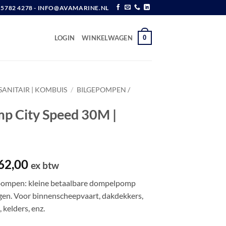
6 5782 4278 - INFO@AVAMARINE.NL
0
LOGIN
WINKELWAGEN
SANITAIR | KOMBUIS
/
BILGEPOMPEN /
 City Speed 30M |
spronkelijke
Huidige
62,00
ex btw
js
prijs
pompen: kleine betaalbare dompelpomp
s:
is:
gen. Voor binnenscheepvaart, dakdekkers,
81,00.
€ 162,00.
 kelders, enz.