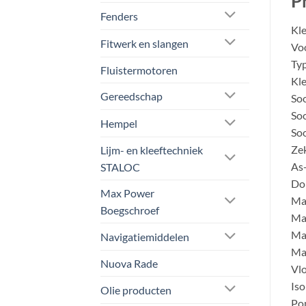
P
Fenders
Kle
Fitwerk en slangen
Voo
Typ
Fluistermotoren
Kle
Gereedschap
Soo
Soo
Hempel
Soo
Zek
Lijm- en kleeftechniek
As-
STALOC
Do
Max Power
Mat
Boegschroef
Mat
Mat
Navigatiemiddelen
Ma
Nuova Rade
Vlo
Iso
Olie producten
Po