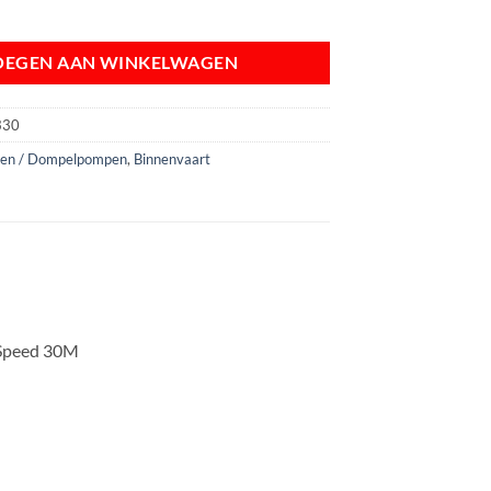
ed 30M | 230V aantal
OEGEN AAN WINKELWAGEN
330
pen / Dompelpompen
,
Binnenvaart
 Speed 30M