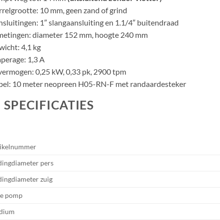
relgrootte: 10 mm, geen zand of grind
sluitingen: 1″ slangaansluiting en 1.1/4″ buitendraad
metingen: diameter 152 mm, hoogte 240 mm
icht: 4,1 kg
perage: 1,3 A
ermogen: 0,25 kW, 0,33 pk, 2900 tpm
bel: 10 meter neopreen H05-RN-F met randaardesteker
SPECIFICATIES
ikelnummer
dingdiameter pers
dingdiameter zuig
pe pomp
dium