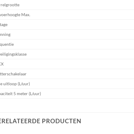
relgrootte
oerhoogte Max.
tage
nning
quentie
eiligingsklasse
EX
tterschakelaar
je uitloop (L/uur)
aciteit 5 meter (L/uur)
ERELATEERDE PRODUCTEN