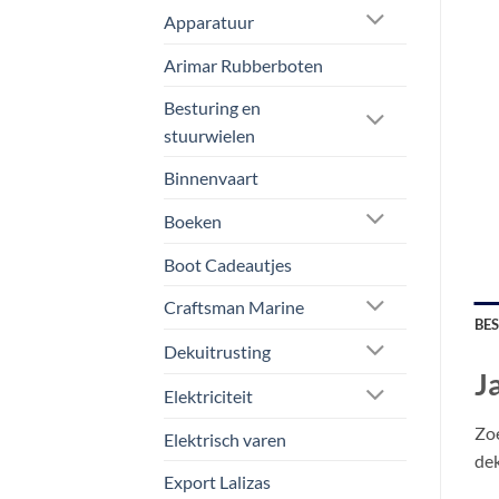
Apparatuur
Arimar Rubberboten
Besturing en
stuurwielen
Binnenvaart
Boeken
Boot Cadeautjes
Craftsman Marine
BE
Dekuitrusting
J
Elektriciteit
Zoe
Elektrisch varen
de
Export Lalizas