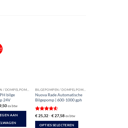
!
BILGEPOMPEN / DOMPELPOMPEN
BILGEPOMPEN / DOMPELPOMPEN
PH bilge
Nuova Rade Automatische
p 24V
Bilgepomp | 600-1000 gph
spronkelijke
Huidige
9,50
ex btw
s
prijs
:
is:
Gewaardeerd
Prijsklasse:
€
25,32
-
€
27,58
EGEN AAN
ex btw
9,83.
€ 49,50.
€ 25,32
4.5
uit 5
tot
ELWAGEN
OPTIES SELECTEREN
€ 27,58