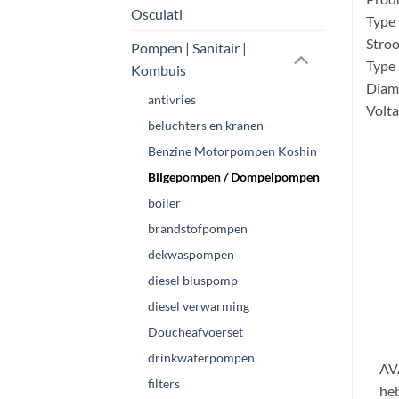
Osculati
Type
Stroo
Pompen | Sanitair |
Type
Kombuis
Diame
antivries
Volta
beluchters en kranen
Benzine Motorpompen Koshin
Bilgepompen / Dompelpompen
boiler
brandstofpompen
dekwaspompen
diesel bluspomp
diesel verwarming
Doucheafvoerset
drinkwaterpompen
AVA
filters
heb