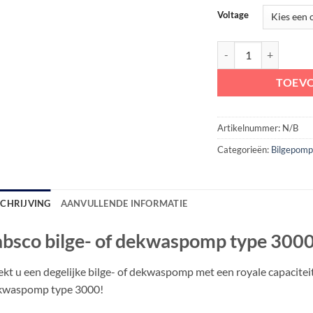
Voltage
Jabsco bilge- of dekw
TOEV
Artikelnummer:
N/B
Categorieën:
Bilgepom
SCHRIJVING
AANVULLENDE INFORMATIE
absco bilge- of dekwaspomp type 3000 
kt u een degelijke bilge- of dekwaspomp met een royale capaciteit
kwaspomp type 3000!