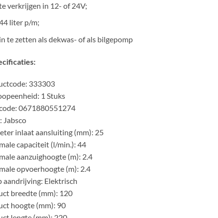
te verkrijgen in 12- of 24V;
44 liter p/m;
in te zetten als dekwas- of als bilgepomp
cificaties:
uctcode: 333303
opeenheid: 1 Stuks
code: 0671880551274
: Jabsco
ter inlaat aansluiting (mm): 25
ale capaciteit (l/min.): 44
ale aanzuighoogte (m): 2.4
ale opvoerhoogte (m): 2.4
aandrijving: Elektrisch
ct breedte (mm): 120
ct hoogte (mm): 90
ct lengte (mm): 220