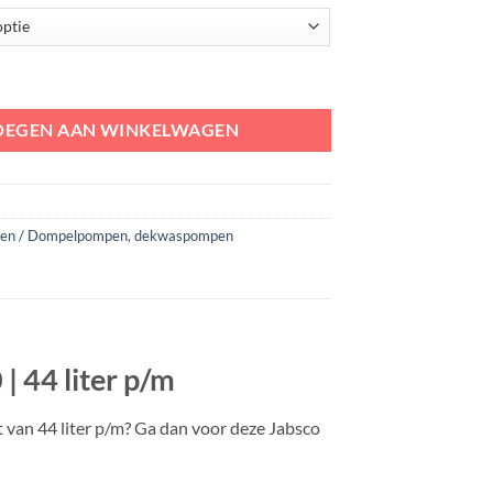
aspomp type 3000 | 44 liter p/m aantal
OEGEN AAN WINKELWAGEN
pen / Dompelpompen
,
dekwaspompen
| 44 liter p/m
 van 44 liter p/m? Ga dan voor deze Jabsco