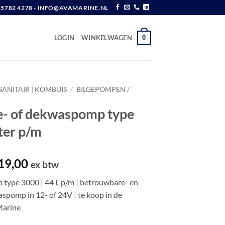
6 5782 4278 - INFO@AVAMARINE.NL
0
LOGIN
WINKELWAGEN
SANITAIR | KOMBUIS
/
BILGEPOMPEN /
ge- of dekwaspomp type
iter p/m
spronkelijke
Huidige
19,00
ex btw
js
prijs
type 3000 | 44 L p/m | betrouwbare- en
s:
is:
aspomp in 12- of 24V | te koop in de
50,72.
€ 419,00.
Marine