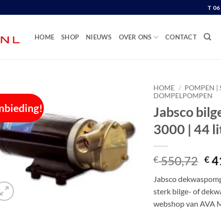
T 0
HOME
SHOP
NIEUWS
OVER ONS
CONTACT
HOME
/
POMPEN | 
DOMPELPOMPEN
nbieding!
Jabsco bil
3000 | 44 l
Oor
550,72
4
€
€
pri
Jabsco dekwaspomp 
wa
sterk bilge- of dekw
€ 5
webshop van AVA 