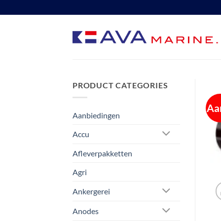
Ga
naar
inhoud
PRODUCT CATEGORIES
Aa
Aanbiedingen
Accu
Afleverpakketten
Agri
Ankergerei
Anodes