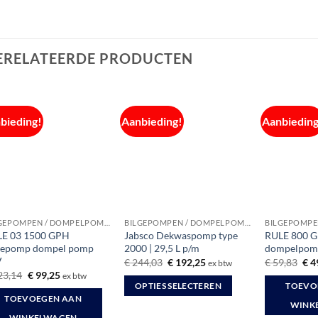
ERELATEERDE PRODUCTEN
bieding!
Aanbieding!
Aanbieding
BILGEPOMPEN / DOMPELPOMPEN
BILGEPOMPEN / DOMPELPOMPEN
E 03 1500 GPH
Jabsco Dekwaspomp type
RULE 800 G
gepomp dompel pomp
2000 | 29,5 L p/m
dompelpom
V
Oorspronkelijke
Huidige
Oor
€
244,03
€
192,25
€
59,83
€
4
ex btw
prijs
prijs
prij
Oorspronkelijke
Huidige
23,14
€
99,25
ex btw
was:
is:
was
prijs
prijs
OPTIES SELECTEREN
TOEVO
€ 244,03.
€ 192,25.
€ 5
was:
is:
TOEVOEGEN AAN
Dit
€ 123,14.
€ 99,25.
WINK
WINKELWAGEN