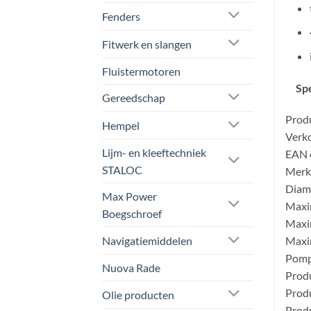
Fenders
Fitwerk en slangen
Fluistermotoren
Spe
Gereedschap
Prod
Hempel
Verko
Lijm- en kleeftechniek
EAN 
STALOC
Merk
Diame
Max Power
Maxim
Boegschroef
Maxim
Navigatiemiddelen
Maxim
Pomp 
Nuova Rade
Produ
Produ
Olie producten
Produ