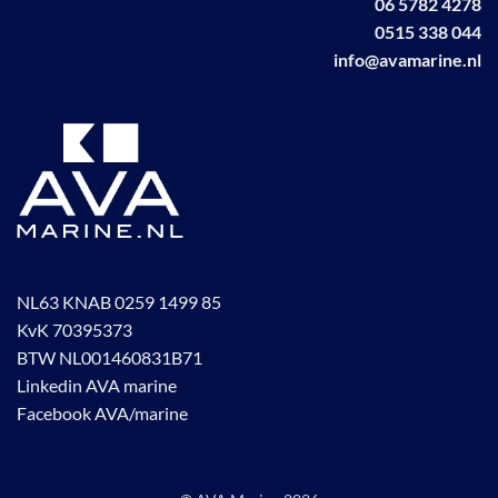
06 5782 4278
de
0515 338 044
productpagina
info@avamarine.nl
NL63 KNAB 0259 1499 85
KvK 70395373
BTW NL001460831B71
Linkedin AVA marine
Facebook AVA/marine