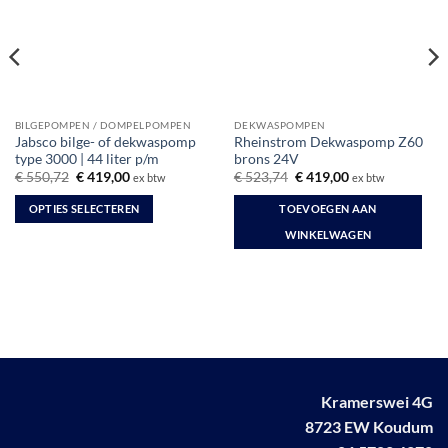
BILGEPOMPEN / DOMPELPOMPEN
DEKWASPOMPEN
Jabsco bilge- of dekwaspomp
Rheinstrom Dekwaspomp Z60
type 3000 | 44 liter p/m
brons 24V
Oorspronkelijke
Huidige
Oorspronkelijke
Huidige
€
550,72
€
419,00
€
523,74
€
419,00
ex btw
ex btw
prijs
prijs
prijs
prijs
was:
is:
was:
is:
OPTIES SELECTEREN
TOEVOEGEN AAN
€ 550,72.
€ 419,00.
€ 523,74.
€ 419,00.
Dit
WINKELWAGEN
product
heeft
meerdere
variaties.
Deze
optie
kan
Kramerswei 4G
gekozen
worden
8723 EW Koudum
op