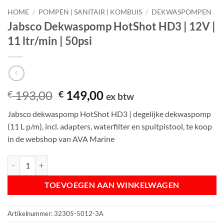
HOME
/
POMPEN | SANITAIR | KOMBUIS
/
DEKWASPOMPEN
Jabsco Dekwaspomp HotShot HD3 | 12V |
11 ltr/min | 50psi
Oorspronkelijke
Huidige
193,00
149,00
€
€
ex btw
prijs
prijs
Jabsco dekwaspomp HotShot HD3 | degelijke dekwaspomp
was:
is:
(11 L p/m), incl. adapters, waterfilter en spuitpistool, te koop
€ 193,00.
€ 149,00.
in de webshop van AVA Marine
Jabsco Dekwaspomp HotShot HD3 | 12V | 11 ltr/min | 50psi aantal
TOEVOEGEN AAN WINKELWAGEN
Artikelnummer:
32305-5012-3A