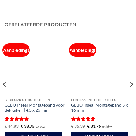
GERELATEERDE PRODUCTEN
Aanbieding!
Aanbieding!
GEBO MARINE ONDERDELEN
GEBO MARINE ONDERDELEN
GEBO Inseal Montageband voor
GEBO Inseal Montageband 3 x
dekluiken | 4.5 x 25 mm
16 mm
Gewaardeerd
Oorspronkelijke
Huidige
Gewaardeerd
Oorspronkelijke
Huidige
€
44,83
€
38,75
€
35,39
€
31,75
ex btw
ex btw
prijs
prijs
prijs
prijs
4.8
uit 5
5
uit 5
was:
is:
was:
is:
TOEVOEGEN AAN
TOEVOEGEN AAN