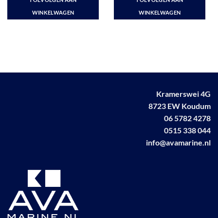
€ 44,83.
€ 38,75.
€ 35,39.
€ 31,75.
WINKELWAGEN
WINKELWAGEN
Kramerswei 4G
8723 EW Koudum
06 5782 4278
0515 338 044
info@avamarine.nl