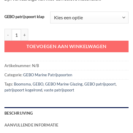
GEBO patrijspoort klap
GEBO Patrijspoort Kogelrond | in vaste uitvoering aantal
TOEVOEGEN AAN WINKELWAGEN
Artikelnummer:
N/B
Categorie:
GEBO Marine Patrijspoorten
Tags:
Boomsma
,
GEBO
,
GEBO Marine Glazing
,
GEBO patrijspoort
,
patrijspoort kogelrond
,
vaste patrijspoort
BESCHRIJVING
AANVULLENDE INFORMATIE