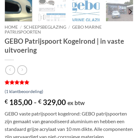
HOME
/
SCHEEPSBEGLAZING
/
GEBO MARINE
PATRIJSPOORTEN
GEBO Patrijspoort Kogelrond | in vaste
uitvoering
Gewaardeerd
1
(
1
klantbeoordeling)
5
op 5
gebaseerd
Prijsklasse:
185,00
-
329,00
€
€
ex btw
op
€ 185,00
klantbeoordeling
GEBO vaste patrijspoort kogelrond: GEBO patrijspoorten
tot
zijn gemaakt van geanodiseerd aluminium en hebben een
€ 329,00
standaard grijze acrylaat van 10 mm dikte. Alle componenten
zijn vervaardigd van niet-corrosieve materialen.