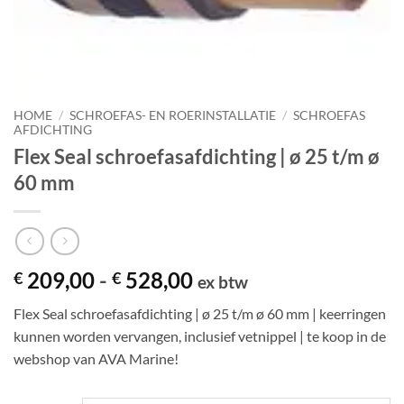
HOME
/
SCHROEFAS- EN ROERINSTALLATIE
/
SCHROEFAS
AFDICHTING
Flex Seal schroefasafdichting | ø 25 t/m ø
60 mm
Prijsklasse:
209,00
-
528,00
€
€
ex btw
€ 209,00
Flex Seal schroefasafdichting | ø 25 t/m ø 60 mm | keerringen
tot
kunnen worden vervangen, inclusief vetnippel | te koop in de
€ 528,00
webshop van AVA Marine!