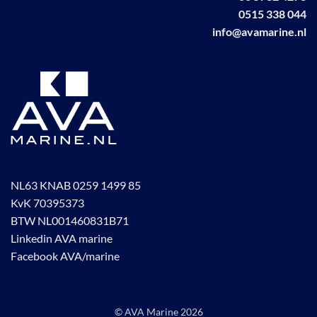
productpagina
0515 338 044
productpagina
info@avamarine.nl
NL63 KNAB 0259 1499 85
KvK 70395373
BTW NL001460831B71
Linkedin AVA marine
Facebook AVA/marine
© AVA Marine
2026