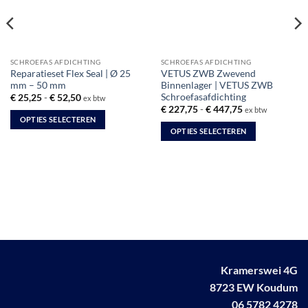
SCHROEFAS AFDICHTING
SCHROEFAS AFDICHTING
Reparatieset Flex Seal | Ø 25
VETUS ZWB Zwevend
mm – 50 mm
Binnenlager | VETUS ZWB
Schroefasafdichting
Prijsklasse:
€
25,25
-
€
52,50
ex btw
€ 25,25
Prijsklasse:
€
227,75
-
€
447,75
ex btw
tot
€ 227,75
OPTIES SELECTEREN
€ 52,50
tot
OPTIES SELECTEREN
Dit
€ 447,75
Dit
product
product
heeft
heeft
meerdere
meerdere
variaties.
variaties.
Deze
Deze
optie
optie
kan
kan
gekozen
gekozen
worden
Kramerswei 4G
worden
op
8723 EW Koudum
op
de
06 5782 4278
de