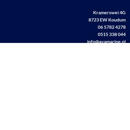
Kramerswei 4G
8723 EW Koudum
06 5782 4278
0515 338 044
info@avamarine.nl
NL63 KNAB 0259 1499 85
KvK 70395373
BTW NL001460831B71
Linkedin AVA marine