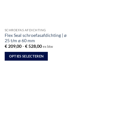
SCHROEFAS AFDICHTING
Flex Seal schroefasafdichting | ø
25 t/m ø 60 mm
Prijsklasse:
€
209,00
-
€
528,00
ex btw
€ 209,00
tot
OPTIES SELECTEREN
€ 528,00
Dit
product
heeft
meerdere
variaties.
Deze
optie
kan
gekozen
worden
op
de