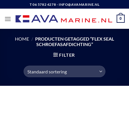
Ga
T 06 5782 4278 - INFO@AVAMARINE.NL
naar
inhoud
0
HOME
/
PRODUCTEN GETAGGED “FLEX SEAL
SCHROEFASAFDICHTING”
FILTER