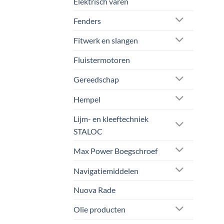
Elektrisch varen
de
prod
Fenders
Fitwerk en slangen
Fluistermotoren
Gereedschap
Hempel
Lijm- en kleeftechniek
STALOC
Max Power Boegschroef
Navigatiemiddelen
Nuova Rade
Olie producten