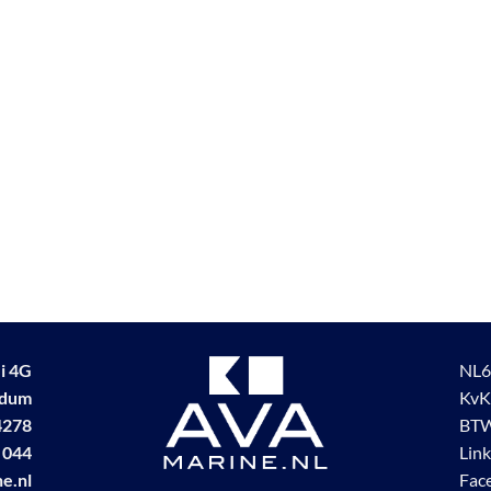
i 4G
NL6
udum
KvK
4278
BTW
 044
Lin
e.nl
Fac