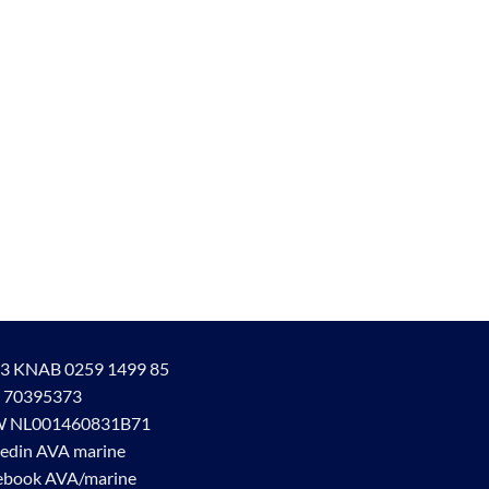
3 KNAB 0259 1499 85
 70395373
 NL001460831B71
kedin AVA marine
ebook AVA/marine