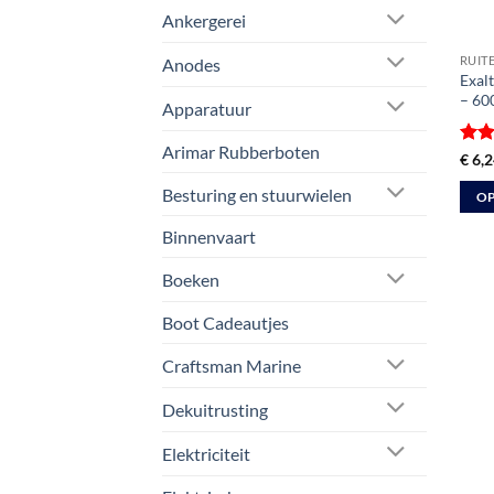
Ankergerei
RUIT
Anodes
Exal
– 60
Apparatuur
Arimar Rubberboten
Gewa
€
6,2
5
ui
Besturing en stuurwielen
OP
Dit
Binnenvaart
prod
heeft
Boeken
meer
Boot Cadeautjes
varia
Deze
Craftsman Marine
optie
kan
Dekuitrusting
geko
Elektriciteit
word
op