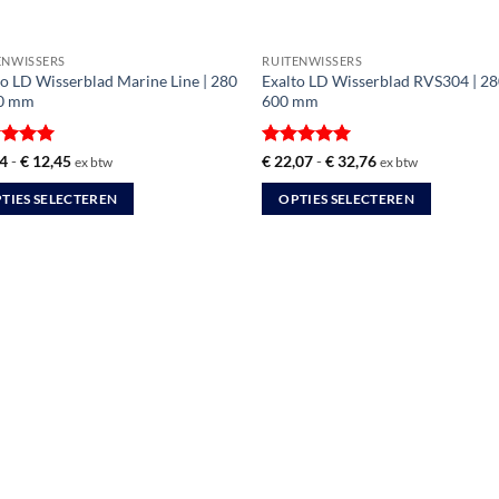
ENWISSERS
RUITENWISSERS
to LD Wisserblad Marine Line | 280
Exalto LD Wisserblad RVS304 | 28
0 mm
600 mm
ardeerd
Prijsklasse:
Gewaardeerd
Prijsklasse:
4
-
€
12,45
€
22,07
-
€
32,76
ex btw
ex btw
€ 6,24
€ 22,07
t 5
5
uit 5
tot
tot
TIES SELECTEREN
OPTIES SELECTEREN
€ 12,45
€ 32,76
Dit
uct
product
heeft
dere
meerdere
ties.
variaties.
Deze
optie
kan
zen
gekozen
en
worden
op