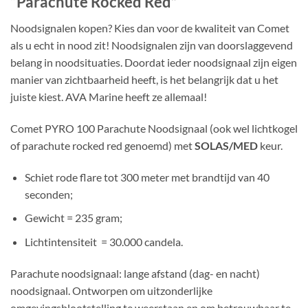
“Parachute Rocked Red”
Noodsignalen kopen? Kies dan voor de kwaliteit van Comet
als u echt in nood zit! Noodsignalen zijn van doorslaggevend
belang in noodsituaties. Doordat ieder noodsignaal zijn eigen
manier van zichtbaarheid heeft, is het belangrijk dat u het
juiste kiest. AVA Marine heeft ze allemaal!
Comet PYRO 100 Parachute Noodsignaal (ook wel lichtkogel
of parachute rocked red genoemd) met
SOLAS/MED
keur.
Schiet rode flare tot 300 meter met brandtijd van 40
seconden;
Gewicht = 235 gram;
Lichtintensiteit = 30.000 candela.
Parachute noodsignaal: lange afstand (dag- en nacht)
noodsignaal. Ontworpen om uitzonderlijke
omgevingsblootstelling te weerstaan ​​en om betrouwbaar te