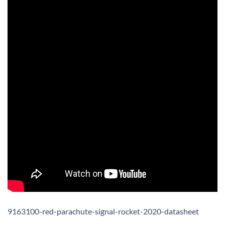
9163100-red-parachute-signal-rocket-2020-datasheet