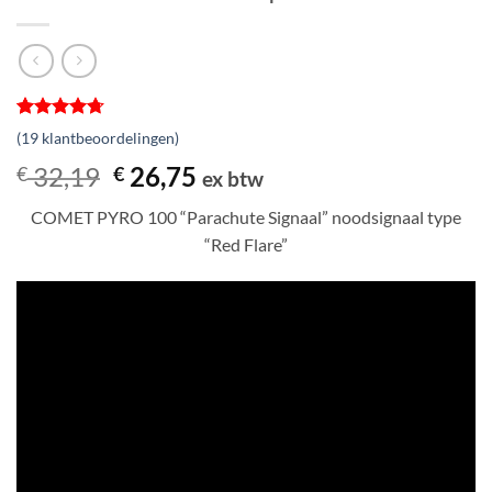
Gewaardeerd
19
(
19
klantbeoordelingen)
4.68
op 5
gebaseerd
Oorspronkelijke
Huidige
32,19
26,75
€
€
ex btw
op
prijs
prijs
klantbeoordelingen
COMET PYRO 100 “Parachute Signaal” noodsignaal type
was:
is:
“Red Flare”
€ 32,19.
€ 26,75.