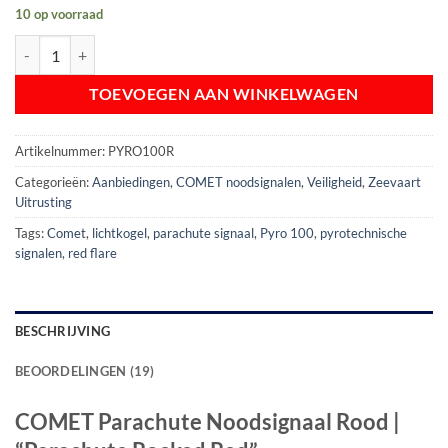
10 op voorraad
COMET Parachute Noodsignaal Rood | Parachute Rocked Red | SOLAS
TOEVOEGEN AAN WINKELWAGEN
Artikelnummer:
PYRO100R
Categorieën:
Aanbiedingen
,
COMET noodsignalen
,
Veiligheid
,
Zeevaart
Uitrusting
Tags:
Comet
,
lichtkogel
,
parachute signaal
,
Pyro 100
,
pyrotechnische
signalen
,
red flare
BESCHRIJVING
BEOORDELINGEN (19)
COMET Parachute Noodsignaal Rood |