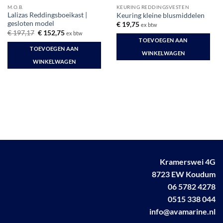
M.O.B.
KEURING REDDINGSVESTEN
Lalizas Reddingsboeikast |
Keuring kleine blusmiddelen
gesloten model
€
19,75
ex btw
Oorspronkelijke
Huidige
€
197,17
€
152,75
ex btw
prijs
prijs
TOEVOEGEN AAN
was:
is:
TOEVOEGEN AAN
€ 197,17.
€ 152,75.
WINKELWAGEN
WINKELWAGEN
Kramerswei 4G
8723 EW Koudum
06 5782 4278
0515 338 044
info@avamarine.nl