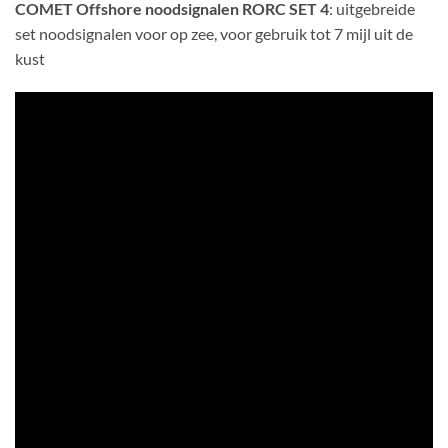
COMET Offshore noodsignalen
RORC SET 4
: uitgebreide
was:
is:
set noodsignalen voor op zee, voor gebruik tot 7 mijl uit de
€ 347,06.
€ 282,50.
kust