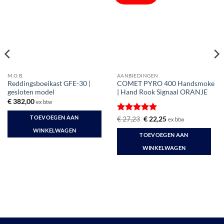
M.O.B.
AANBIEDINGEN
Reddingsboeikast GFE-30 |
COMET PYRO 400 Handsmoke
gesloten model
| Hand Rook Signaal ORANJE
:
€
382,00
ex btw
0
TOEVOEGEN AAN
Gewaardeerd
Oorspronkelijke
Huidige
€
27,23
€
22,25
ex btw
0
prijs
prijs
5
uit 5
WINKELWAGEN
was:
is:
TOEVOEGEN AAN
€ 27,23.
€ 22,25.
WINKELWAGEN