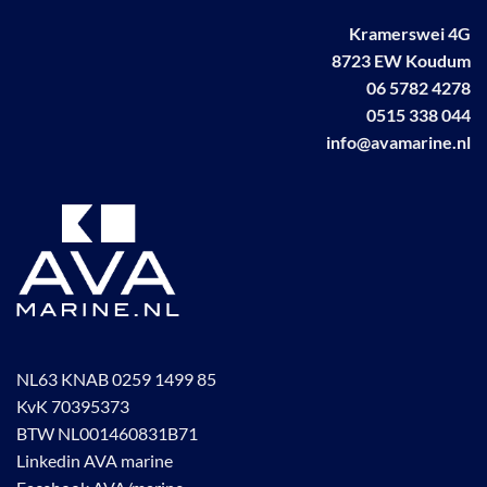
Kramerswei 4G
8723 EW Koudum
06 5782 4278
0515 338 044
info@avamarine.nl
NL63 KNAB 0259 1499 85
KvK 70395373
BTW NL001460831B71
Linkedin AVA marine