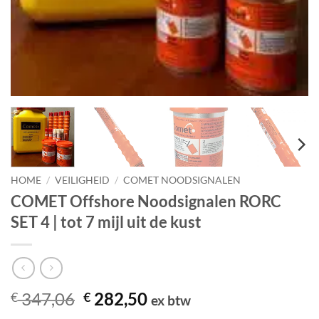
HOME
/
VEILIGHEID
/
COMET NOODSIGNALEN
COMET Offshore Noodsignalen RORC
SET 4 | tot 7 mijl uit de kust
Oorspronkelijke
Huidige
347,06
282,50
€
€
ex btw
prijs
prijs