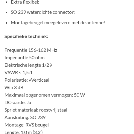
Extra flexibel;
SO 239 waterdichte connector;
Montagebeugel meegeleverd met de antenne!
Specifieke techniek:
Frequentie 156-162 MHz
Impedantie 50 ohm
Elektrische lengte 1/2 λ
VSWR < 1,5:1
Polarisatie: vVerticaal
Win 3 dB
Maximaal opgenomen vermogen: 50 W
DC-aarde: Ja
Spriet materiaal: roestvrij staal
Aansluiting: SO 239
Montage: RVS beugel
Lengte: 1,0 m (3,3′)