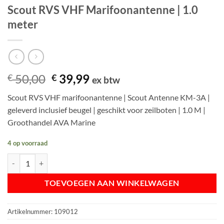
Scout RVS VHF Marifoonantenne | 1.0
meter
Oorspronkelijke
Huidige
50,00
39,99
€
€
ex btw
prijs
prijs
Scout RVS VHF marifoonantenne | Scout Antenne KM-3A |
was:
is:
geleverd inclusief beugel | geschikt voor zeilboten | 1.0 M |
€ 50,00.
€ 39,99.
Groothandel AVA Marine
4 op voorraad
Scout RVS VHF Marifoonantenne | 1.0 meter aantal
TOEVOEGEN AAN WINKELWAGEN
Artikelnummer:
109012