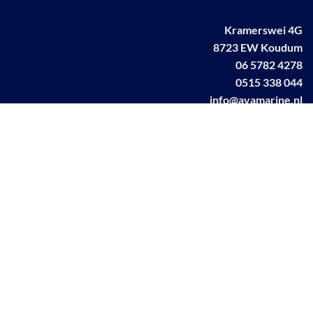
Kramerswei 4G
8723 EW Koudum
06 5782 4278
0515 338 044
info@avamarine.nl
NL63 KNAB 0259 1499 85
KvK 70395373
BTW NL001460831B71
Linkedin AVA marine