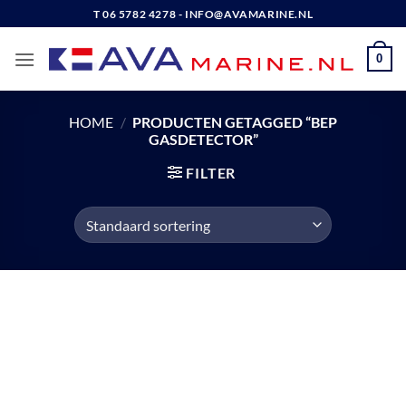
Ga
T 06 5782 4278 - INFO@AVAMARINE.NL
naar
inhoud
0
HOME
/
PRODUCTEN GETAGGED “BEP
GASDETECTOR”
FILTER