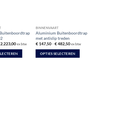
T
BINNENVAART
Buitenboordtrap
Aluminium Buitenboordtrap
02
met antislip treden
Prijsklasse:
Prijsklasse:
2.223,00
€
147,50
-
€
482,50
ex btw
ex btw
€ 680,00
€ 147,50
tot
tot
ELECTEREN
OPTIES SELECTEREN
€ 2.223,00
€ 482,50
Dit
product
heeft
meerdere
variaties.
Deze
optie
kan
gekozen
worden
op