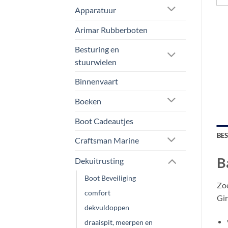
Apparatuur
Arimar Rubberboten
Besturing en
stuurwielen
Binnenvaart
Boeken
Boot Cadeautjes
BE
Craftsman Marine
B
Dekuitrusting
Boot Beveiliging
Zoe
comfort
Gir
dekvuldoppen
draaispit, meerpen en