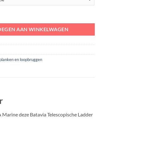
Ladder Giraffe Air aantal
OEGEN AAN WINKELWAGEN
pplanken en loopbruggen
r
A Marine deze Batavia Telescopische Ladder