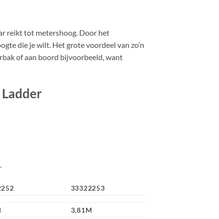
r reikt tot metershoog. Door het
gte die je wilt. Het grote voordeel van zo’n
ferbak of aan boord bijvoorbeeld, want
e Ladder
.
2252
33322253
M
3,81M