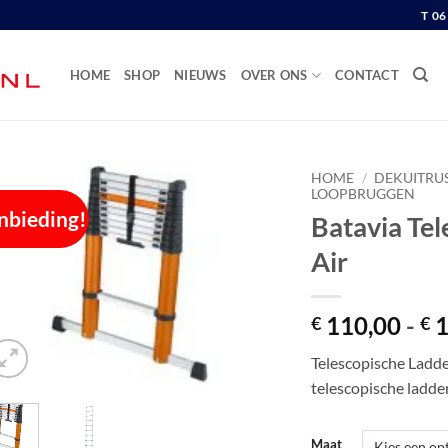
T 0
HOME
SHOP
NIEUWS
OVER ONS
CONTACT
HOME
/
DEKUITRU
LOOPBRUGGEN
nbieding!
Batavia Tel
Air
110,00
-
1
€
€
Telescopische Ladder
telescopische ladder
Maat