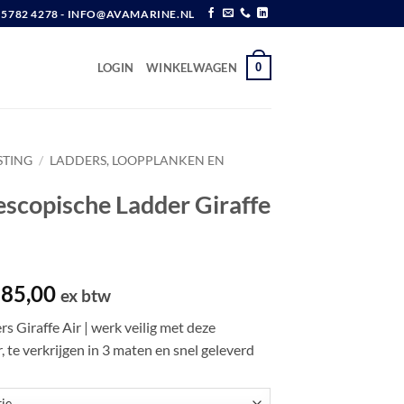
6 5782 4278 - INFO@AVAMARINE.NL
0
LOGIN
WINKELWAGEN
STING
/
LADDERS, LOOPPLANKEN EN
escopische Ladder Giraffe
Prijsklasse:
85,00
ex btw
€ 110,00
s Giraffe Air | werk veilig met deze
tot
, te verkrijgen in 3 maten en snel geleverd
€ 185,00