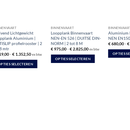
NENVAART
BINNENVAART
BINNENVAAR
jvend Lichtgewicht
Loopplank Binnenvaart
Aluminium 
pplank Aluminium |
NEN-EN 526 | DUITSE DIN-
NEN EN15
ISLIP profielrooster | 2
NORM | 2 tot 8 M
€
680,00
-
€
 8 mtr
Prijsklasse:
€
975,00
-
€
2.825,00
ex btw
€ 975,00
Prijsklasse:
OPTIES S
19,00
-
€
1.352,50
ex btw
tot
€ 419,00
OPTIES SELECTEREN
Dit
€ 2.825,00
tot
PTIES SELECTEREN
Dit
€ 1.352,50
product
product
heeft
duct
heeft
meerdere
ft
meerdere
variaties.
rdere
variaties.
Deze
aties.
Deze
optie
e
optie
kan
ie
kan
gekozen
gekozen
worden
ozen
worden
op