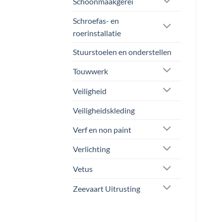
Schoonmaakgerei
wo
op
op
de
Schroefas- en
de
productpagina
roerinstallatie
pro
Stuurstoelen en onderstellen
Touwwerk
Veiligheid
Veiligheidskleding
Verf en non paint
Verlichting
Vetus
Zeevaart Uitrusting