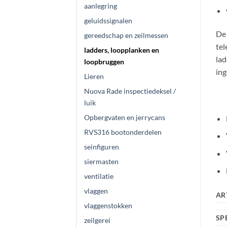
aanlegring
geluidssignalen
De 
gereedschap en zeilmessen
tel
ladders, loopplanken en
lad
loopbruggen
ing
Lieren
Nuova Rade inspectiedeksel /
luik
Opbergvaten en jerrycans
RVS316 bootonderdelen
seinfiguren
siermasten
ventilatie
vlaggen
AR
vlaggenstokken
SP
zeilgerei