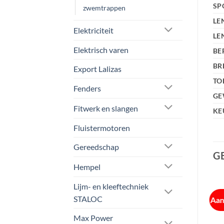
SP
zwemtrappen
LE
Elektriciteit
LE
Elektrisch varen
BE
BR
Export Lalizas
TO
Fenders
GE
Fitwerk en slangen
KE
Fluistermotoren
Gereedschap
G
Hempel
Lijm- en kleeftechniek
STALOC
Aanbieding!
Aan
Max Power