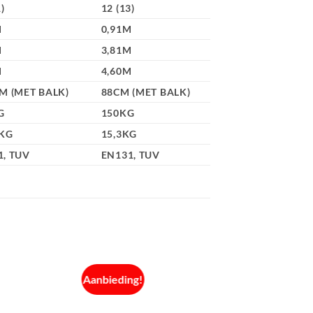
)
12 (13)
M
0,91M
M
3,81M
M
4,60M
M (MET BALK)
88CM (MET BALK)
G
150KG
8KG
15,3KG
1, TUV
EN131, TUV
Aanbieding!