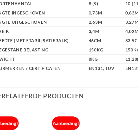
ORTENAANTAL
8 (9)
10 (11
NGTE INGESCHOVEN
0,73M
0,83
NGTE UITGESCHOVEN
2,63M
3,27
REIK
3,4M
4,02
EEDTE (MET STABILISATIEBALK)
46CM
83,5C
EGESTANE BELASTING
150KG
150K
WICHT
8KG
11,2
URMERKEN / CERTIFICATEN
EN131, TUV
EN13
ERELATEERDE PRODUCTEN
bieding!
Aanbieding!