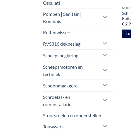
Osculati
NON 
Schi
Pompen | Sanitair |
Buit
Kombuis
€
2,9
Ruitenwissers
OP
Dit
RVS316 dekbeslag
prod
heeft
Scheepsbeglazing
meer
Scheepsmotoren en
varia
techniek
Deze
optie
Schoonmaakgerei
kan
geko
Schroefas- en
word
roerinstallatie
op
de
Stuurstoelen en onderstellen
prod
Touwwerk