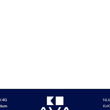
i 4G
NL6
udum
KvK