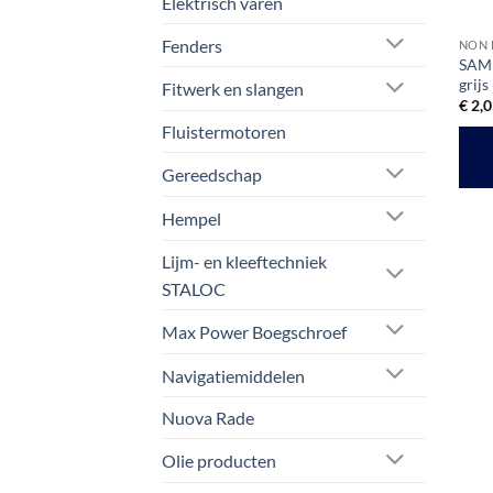
Elektrisch varen
Fenders
NON 
SAM 
grijs
Fitwerk en slangen
€
2,0
Fluistermotoren
Gereedschap
Hempel
Lijm- en kleeftechniek
STALOC
Max Power Boegschroef
Navigatiemiddelen
Nuova Rade
Olie producten