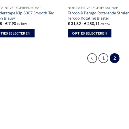
PAINT VERFGEREEDSCHAP
NON PAINT VERFGEREEDSCHAP
lderstape Kip 3307 Smooth-Tec
Tercoo® Perago Roterende Straler
en Blauw
Tercoo Rotating Blaster
Prijsklasse:
Prijsklasse:
8
-
€
7,90
€
31,82
-
€
250,11
ex btw
ex btw
€ 2,98
€ 31,82
tot
tot
TIES SELECTEREN
OPTIES SELECTEREN
€ 7,90
€ 250,11
Dit
uct
product
heeft
1
2
dere
meerdere
ties.
variaties.
Deze
optie
kan
zen
gekozen
en
worden
op
de
uctpagina
productpagina