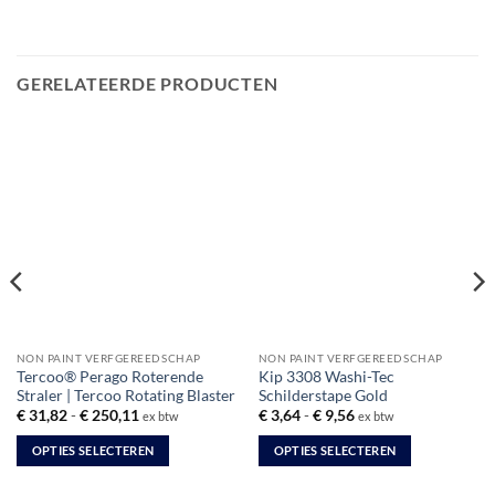
GERELATEERDE PRODUCTEN
NON PAINT VERFGEREEDSCHAP
NON PAINT VERFGEREEDSCHAP
Tercoo® Perago Roterende
Kip 3308 Washi-Tec
Straler | Tercoo Rotating Blaster
Schilderstape Gold
Prijsklasse:
Prijsklasse:
€
31,82
-
€
250,11
€
3,64
-
€
9,56
ex btw
ex btw
€ 31,82
€ 3,64
tot
tot
OPTIES SELECTEREN
OPTIES SELECTEREN
€ 250,11
€ 9,56
Dit
Dit