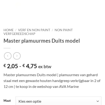
HOME
/
VERF EN NON PAINT
/
NON PAINT
VERFGEREEDSCHAP
Master plamuurmes Duits model
Prijsklasse:
2,05
-
4,75
€
€
ex btw
€ 2,05
Master plamuurmes Duits model | plamuurmes van gehard
tot
staal met een gewaxte houten handgreep verkrijgbaar in 2 of
€ 4,75
12 cm | te koop in de webshop van AVA Marine
Maat