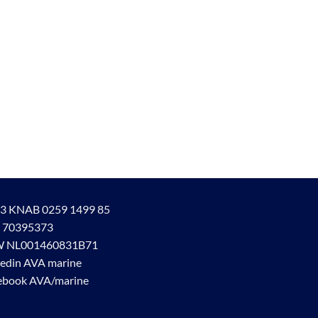
ina
3 KNAB 0259 1499 85
 70395373
 NL001460831B71
kedin AVA marine
ebook AVA/marine