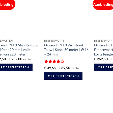
bieding!
Aanbieding
DVASTEN
BINNENVAART
BINNENVAAR
ava PPFF3 Manilla touw
Orkava PPFF3 Wrijfhout
Orkava PE1
 10 tot 20 mm | volle
Touw | Spoel 50 meter | Ø 16
Binnenvaart
el van 220 meter
– 24 mm
korte lengte
Prijsklasse:
7,50
-
€
259,00
€
262,50
-
€
ex btw
€ 77,50
tot
Gewaardeerd
Prijsklasse:
€
39,65
-
€
89,50
PTIES SELECTEREN
OPTIES S
ex btw
€ 259,00
€ 39,65
4
uit 5
Dit
tot
OPTIES SELECTEREN
€ 89,50
duct
product
Dit
ft
heeft
product
rdere
meerdere
heeft
aties.
variaties.
meerdere
e
Deze
variaties.
ie
optie
Deze