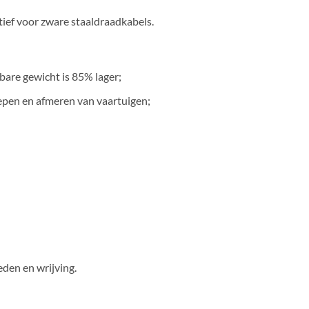
ief voor zware staaldraadkabels.
bare gewicht is 85% lager;
epen en afmeren van vaartuigen;
eden en wrijving.