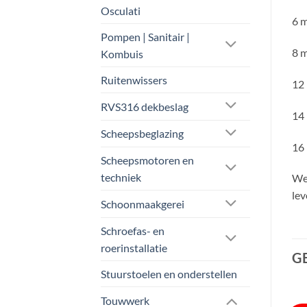
Osculati
6 m
Pompen | Sanitair |
8 m
Kombuis
Ruitenwissers
12 
RVS316 dekbeslag
14 
Scheepsbeglazing
16 
Scheepsmotoren en
techniek
Wel
lev
Schoonmaakgerei
Schroefas- en
roerinstallatie
G
Stuurstoelen en onderstellen
Touwwerk