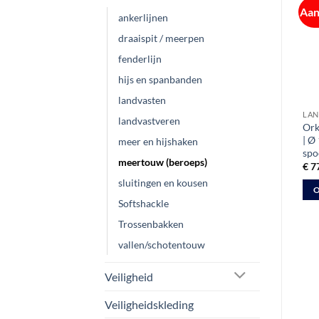
Aanbieding!
Aan
ankerlijnen
draaispit / meerpen
fenderlijn
hijs en spanbanden
landvasten
BINNENVAART
BINNENVAART
LAN
landvastveren
Orkava Hercules Touw /
Tiger Rope 24 mm Meertros
Ork
Staaldraad | Ø 18
| lengte 75 meter
| Ø
meer en hijshaken
mm | 81,4kN
spo
€
189,25
ex btw
meertouw (beroeps)
Prijsklasse:
€
325,00
-
€
645,00
€
7
ex btw
€ 325,00
TOEVOEGEN AAN
sluitingen en kousen
tot
OPTIES SELECTEREN
O
€ 645,00
WINKELWAGEN
Softshackle
Dit
Dit
Trossenbakken
product
pro
heeft
hee
vallen/schotentouw
meerdere
mee
variaties.
vari
Veiligheid
Deze
Dez
Veiligheidskleding
optie
opt