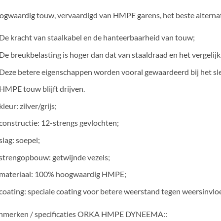
gwaardig touw, vervaardigd van HMPE garens, het beste alternat
De kracht van staalkabel en de hanteerbaarheid van touw;
De breukbelasting is hoger dan dat van staaldraad en het vergelijk
Deze betere eigenschappen worden vooral gewaardeerd bij het sl
HMPE touw blijft drijven.
kleur
: zilver/grijs;
constructie
: 12-strengs gevlochten;
slag
: soepel;
strengopbouw
: getwijnde vezels;
materiaal
: 100% hoogwaardig HMPE;
coating
: speciale coating voor betere weerstand tegen weersinvlo
nmerken / specificaties ORKA HMPE DYNEEMA::