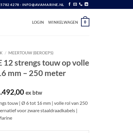
6 5782 4278 - INFO@AVAMARINE.NL
0
LOGIN
WINKELWAGEN
K
/
MEERTOUW (BEROEPS)
12 strengs touw op volle
 16 mm – 250 meter
Prijsklasse:
.492,00
ex btw
€ 242,50
s touw | Ø 6 tot 16 mm | volle rol van 250
tot
ternatief voor zware staaldraadkabels |
€ 1.492,00
Marine