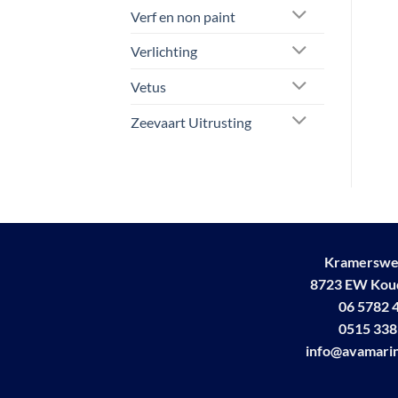
kan
kan
Verf en non paint
gekozen
gek
worden
wo
Verlichting
op
op
Vetus
de
de
productpagina
pro
Zeevaart Uitrusting
Kramerswe
8723 EW Ko
06 5782 
0515 338
info@avamarin