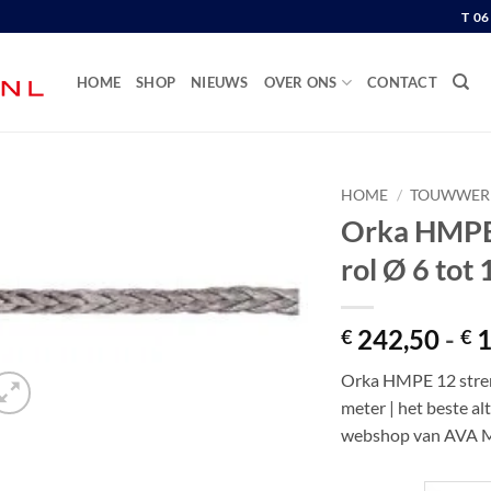
T 0
HOME
SHOP
NIEUWS
OVER ONS
CONTACT
HOME
/
TOUWWER
Orka HMPE 
rol Ø 6 tot
242,50
-
1
€
€
Orka HMPE 12 streng
meter | het beste al
webshop van AVA 