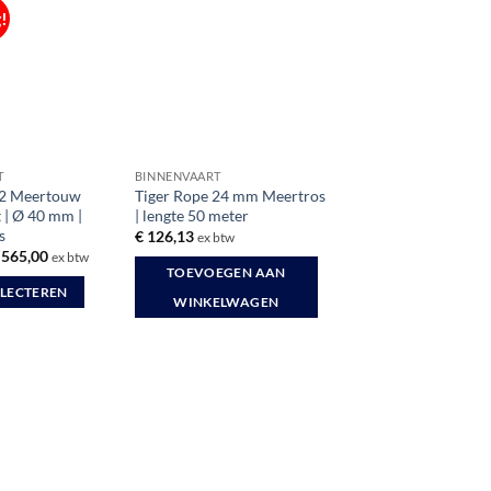
!
T
BINNENVAART
2 Meertouw
Tiger Rope 24 mm Meertros
 | Ø 40 mm |
| lengte 50 meter
s
€
126,13
ex btw
Prijsklasse:
565,00
ex btw
€ 262,50
TOEVOEGEN AAN
tot
ELECTEREN
€ 565,00
WINKELWAGEN