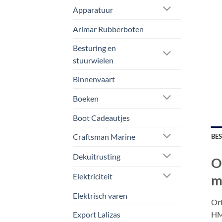
Apparatuur
Arimar Rubberboten
Besturing en
stuurwielen
Binnenvaart
Boeken
Boot Cadeautjes
Craftsman Marine
BE
Dekuitrusting
O
Elektriciteit
m
Elektrisch varen
Ork
HM
Export Lalizas