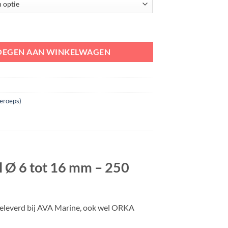
touw op volle rol Ø 6 tot 16 mm - 250 meter aantal
OEGEN AAN WINKELWAGEN
eroeps)
l Ø 6 tot 16 mm – 250
geleverd bij AVA Marine, ook wel ORKA