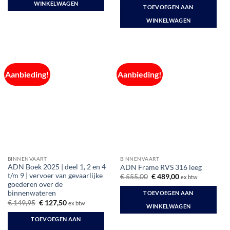
WINKELWAGEN
TOEVOEGEN AAN
WINKELWAGEN
Aanbieding!
Aanbieding!
BINNENVAART
BINNENVAART
ADN Boek 2025 | deel 1, 2 en 4
ADN Frame RVS 316 leeg
t/m 9 | vervoer van gevaarlijke
Oorspronkelijke
Huidige
€
555,00
€
489,00
ex btw
prijs
prijs
goederen over de
was:
is:
binnenwateren
TOEVOEGEN AAN
€ 555,00.
€ 489,00.
Oorspronkelijke
Huidige
€
149,95
€
127,50
ex btw
WINKELWAGEN
prijs
prijs
was:
is:
TOEVOEGEN AAN
€ 149,95.
€ 127,50.