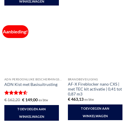
WINKELWAGEN
Aanbieding!
ADN PERSOONLIJKE BESCHERMINGSMIDDELEN
BRANDBEVEILIGING
AF-X Fireblocker nano CXS |
ADN Kist met Basisuitrusting
met TEC kit activatie | 0,41 tot
0,87 m3
€
463,13
Gewaardeerd
Oorspronkelijke
Huidige
€
162,20
€
149,00
ex btw
ex btw
prijs
prijs
4.5
uit 5
was:
is:
TOEVOEGEN AAN
TOEVOEGEN AAN
€ 162,20.
€ 149,00.
WINKELWAGEN
WINKELWAGEN