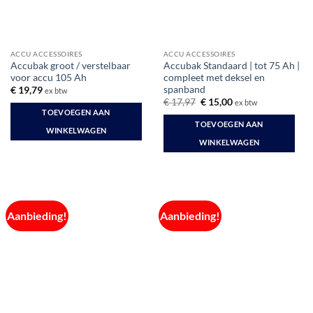
ACCU ACCESSOIRES
ACCU ACCESSOIRES
Accubak groot / verstelbaar
Accubak Standaard | tot 75 Ah |
voor accu 105 Ah
compleet met deksel en
spanband
€
19,79
ex btw
Oorspronkelijke
Huidige
€
17,97
€
15,00
ex btw
prijs
prijs
TOEVOEGEN AAN
was:
is:
TOEVOEGEN AAN
€ 17,97.
€ 15,00.
WINKELWAGEN
WINKELWAGEN
Aanbieding!
Aanbieding!