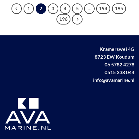
1
2
3
4
5
…
194
195
196
Kramerswei 4G
8723 EW Koudum
06 5782 4278
0515 338 044
info@avamarine.nl