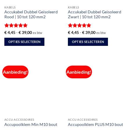
KABELS
KABELS
Accukabel Dubbel Geïsoleerd
Accukabel Dubbel Geïsoleerd
Rood | 10 tot 120 mm2
Zwart | 10 tot 120 mm2
Gewaardeerd
Prijsklasse:
Gewaardeerd
Prijsklasse:
€
4,45
-
€
39,00
€
4,45
-
€
39,00
ex btw
ex btw
€ 4,45
€ 4,45
5
uit 5
5
uit 5
tot
tot
OPTIES SELECTEREN
OPTIES SELECTEREN
€ 39,00
€ 39,00
Dit
Dit
product
product
heeft
heeft
meerdere
meerdere
Aanbieding!
Aanbieding!
variaties.
variaties.
Deze
Deze
optie
optie
kan
kan
gekozen
gekozen
worden
worden
op
op
de
de
ACCU ACCESSOIRES
ACCU ACCESSOIRES
productpagina
productpagina
Accupoolklem Min M10 bout
Accupoolklem PLUS M10 bout