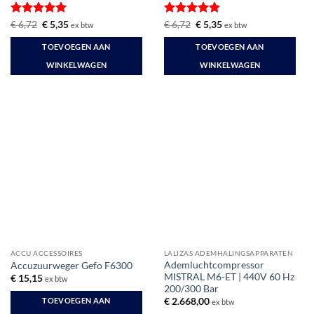
Gewaardeerd
Oorspronkelijke
Huidige
Gewaardeerd
Oorspronkelijke
Huidige
€
6,72
€
5,35
€
6,72
€
5,35
ex btw
ex btw
prijs
prijs
prijs
prijs
5
uit 5
5
uit 5
was:
is:
was:
is:
TOEVOEGEN AAN
TOEVOEGEN AAN
€ 6,72.
€ 5,35.
€ 6,72.
€ 5,35.
WINKELWAGEN
WINKELWAGEN
ACCU ACCESSOIRES
LALIZAS ADEMHALINGSAPPARATEN
Ademluchtcompressor
Accuzuurweger Gefo F6300
MISTRAL M6-ET | 440V 60 Hz
€
15,15
ex btw
200/300 Bar
TOEVOEGEN AAN
€
2.668,00
ex btw