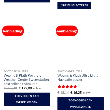
prijs
prijs
4
uit 5
was:
is:
OPTIES SELECTEREN
€ 140,44.
€ 105,00.
Dit
product
heeft
meerdere
Aanbieding!
Aanbieding!
variaties.
Deze
optie
kan
gekozen
worden
op
de
BOOT CADEAUTJES
BOOT CADEAUTJES
productpagina
Weems & Plath Porthole
Weems & Plath Ultra Light
Weather Center | weerstation |
Navigatie passer
best seller / cadeau tip
Oorspronkelijke
Huidige
€
205,78
€
179,00
ex btw
prijs
prijs
Gewaardeerd
Oorspronkelijke
Huidige
€
18,14
€
16,25
ex btw
was:
is:
prijs
prijs
TOEVOEGEN AAN
4.67
uit 5
€ 205,78.
€ 179,00.
was:
is:
TOEVOEGEN AAN
€ 18,14.
€ 16,25.
WINKELWAGEN
WINKELWAGEN