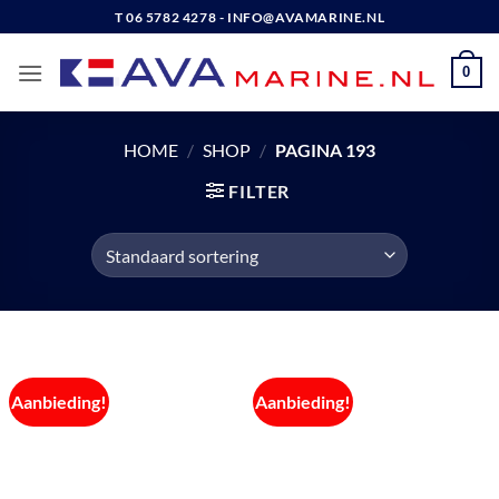
Ga
T 06 5782 4278 - INFO@AVAMARINE.NL
naar
inhoud
0
HOME
/
SHOP
/
PAGINA 193
FILTER
Aanbieding!
Aanbieding!