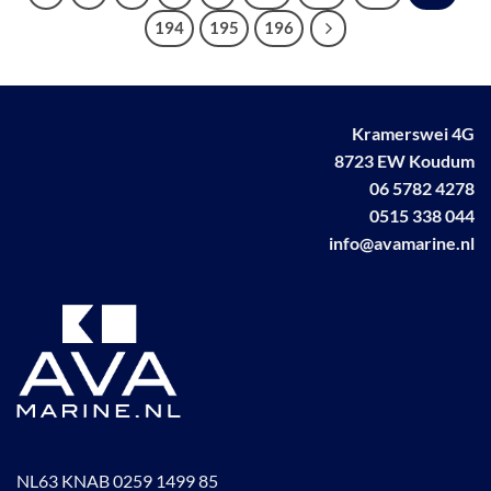
194
195
196
Kramerswei 4G
8723 EW Koudum
06 5782 4278
0515 338 044
info@avamarine.nl
NL63 KNAB 0259 1499 85