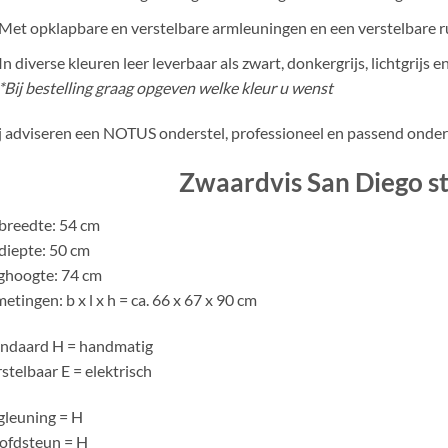
Met opklapbare en verstelbare armleuningen en een verstelbare 
In diverse kleuren leer leverbaar als zwart, donkergrijs, lichtgrijs
*Bij bestelling graag opgeven welke kleur u wenst
 adviseren een NOTUS onderstel, professioneel en passend onder 
Zwaardvis San Diego s
breedte
: 54 cm
diepte
: 50 cm
ghoogte
: 74 cm
metingen
: b x l x h = ca. 66 x 67 x 90 cm
andaard
H = handmatig
rstelbaar
E = elektrisch
gleuning =
H
ofdsteun =
H