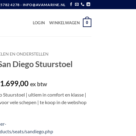
6 5782 4278 - INFO@AVAMARINE.NL
0
LOGIN
WINKELWAGEN
ELEN EN ONDERSTELLEN
San Diego Stuurstoel
orspronkelijke
Huidige
1.699,00
ex btw
rijs
prijs
Stuurstoel | ultiem in comfort en klasse |
as:
is:
 voor vele schepen | te koop in de webshop
 2.150,00.
€ 1.699,00.
er-
oducts/seats/sandiego.php