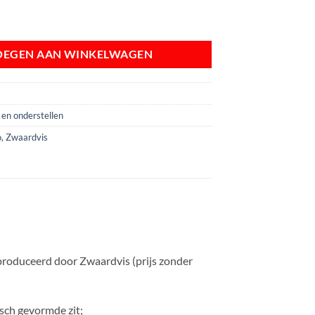
tuurstoel aantal
OEGEN AAN WINKELWAGEN
 en onderstellen
o
,
Zwaardvis
eproduceerd door Zwaardvis (prijs zonder
sch gevormde zit;