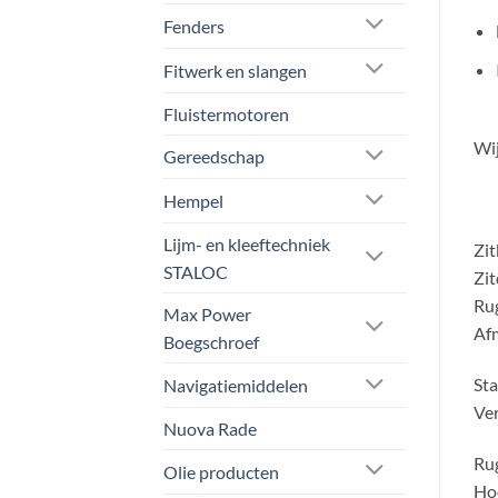
Fenders
Fitwerk en slangen
Fluistermotoren
Wij
Gereedschap
Hempel
Lijm- en kleeftechniek
Zit
STALOC
Zit
Ru
Max Power
Af
Boegschroef
St
Navigatiemiddelen
Ve
Nuova Rade
Ru
Olie producten
Ho