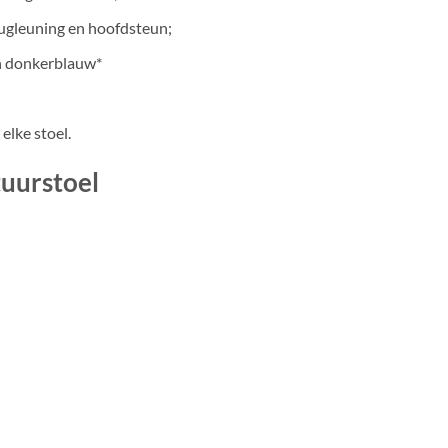
rugleuning en hoofdsteun;
 en donkerblauw*
elke stoel.
tuurstoel