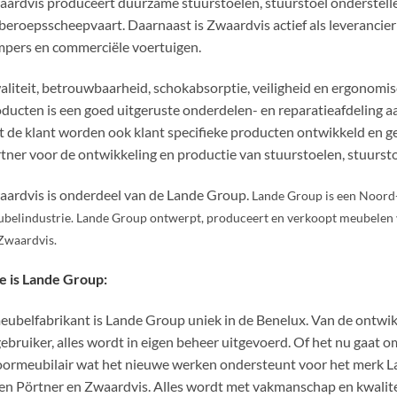
ardvis produceert duurzame stuurstoelen, stuurstoel onderstellen
beroepsscheepvaart. Daarnaast is Zwaardvis actief als leverancier
pers en commerciële voertuigen.
liteit, betrouwbaarheid, schokabsorptie, veiligheid en ergonomisc
ducten is een goed uitgeruste onderdelen- en reparatieafdeling a
 de klant worden ook klant specifieke producten ontwikkeld en g
tner voor de ontwikkeling en productie van stuurstoelen, stuursto
ardvis is onderdeel van de Lande Group.
Lande Group is een Noord-
belindustrie. Lande Group ontwerpt, produceert en verkoopt meubelen vo
Zwaardvis.
e is Lande Group:
eubelfabrikant is Lande Group uniek in de Benelux. Van de ontwik
ebruiker, alles wordt in eigen beheer uitgevoerd. Of het nu gaat 
ormeubilair wat het nieuwe werken ondersteunt voor het merk Lan
n Pörtner en Zwaardvis. Alles wordt met vakmanschap en kwalit