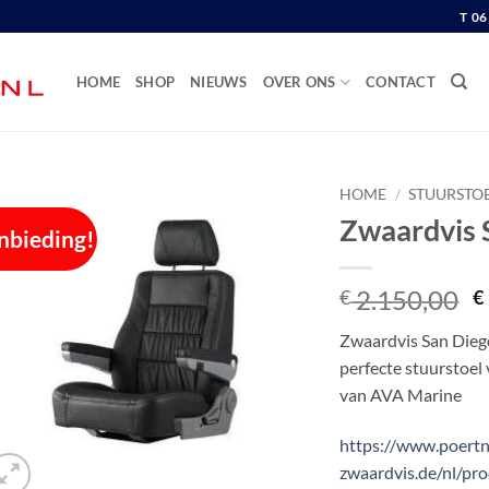
T 0
HOME
SHOP
NIEUWS
OVER ONS
CONTACT
HOME
/
STUURSTO
Zwaardvis 
nbieding!
O
2.150,00
€
€
p
Zwaardvis San Diego 
w
perfecte stuurstoel
€
van AVA Marine
https://www.poertn
zwaardvis.de/nl/pr