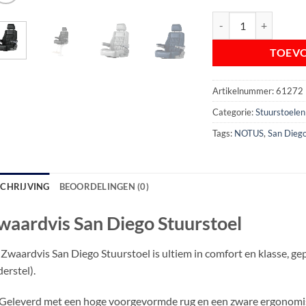
Zwaardvis San Diego S
TOEV
Artikelnummer:
61272
Categorie:
Stuurstoelen
Tags:
NOTUS
,
San Dieg
SCHRIJVING
BEOORDELINGEN (0)
waardvis San Diego Stuurstoel
Zwaardvis San Diego Stuurstoel is ultiem in comfort en klasse, g
erstel).
Geleverd met een hoge voorgevormde rug en een zware ergonomi