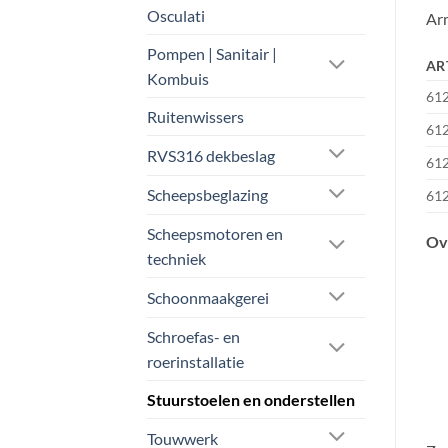
Osculati
Ar
Pompen | Sanitair |
AR
Kombuis
61
Ruitenwissers
61
RVS316 dekbeslag
61
Scheepsbeglazing
61
Scheepsmotoren en
Ov
techniek
Schoonmaakgerei
Schroefas- en
roerinstallatie
Stuurstoelen en onderstellen
Touwwerk