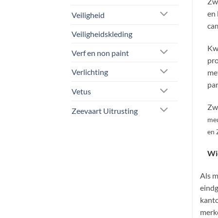
Zwa
en 
Veiligheid
cam
Veiligheidskleding
Kwa
Verf en non paint
pro
Verlichting
met
par
Vetus
Zwa
Zeevaart Uitrusting
meu
en 
Wi
Als m
eindg
kanto
merke