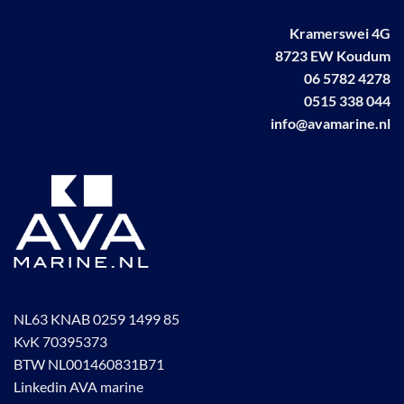
Kramerswei 4G
8723 EW Koudum
06 5782 4278
0515 338 044
info@avamarine.nl
NL63 KNAB 0259 1499 85
KvK 70395373
BTW NL001460831B71
Linkedin AVA marine