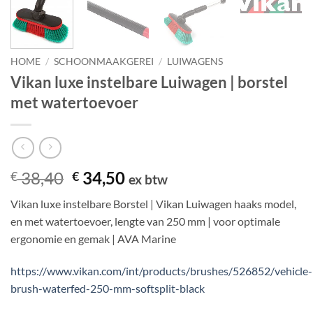
HOME
/
SCHOONMAAKGEREI
/
LUIWAGENS
Vikan luxe instelbare Luiwagen | borstel
met watertoevoer
Oorspronkelijke
Huidige
38,40
34,50
€
€
ex btw
prijs
prijs
Vikan luxe instelbare Borstel | Vikan Luiwagen haaks model,
was:
is:
en met watertoevoer, lengte van 250 mm | voor optimale
€ 38,40.
€ 34,50.
ergonomie en gemak | AVA Marine
https://www.vikan.com/int/products/brushes/526852/vehicle-
brush-waterfed-250-mm-softsplit-black