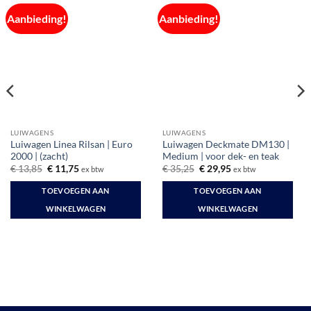
Aanbieding!
Aanbieding!
LUIWAGENS
LUIWAGENS
Luiwagen Linea Rilsan | Euro
Luiwagen Deckmate DM130 |
2000 | (zacht)
Medium | voor dek- en teak
Oorspronkelijke
Huidige
Oorspronkelijke
Huidige
€
13,85
€
11,75
€
35,25
€
29,95
ex btw
ex btw
prijs
prijs
prijs
prijs
was:
is:
was:
is:
TOEVOEGEN AAN
TOEVOEGEN AAN
€ 13,85.
€ 11,75.
€ 35,25.
€ 29,95.
WINKELWAGEN
WINKELWAGEN