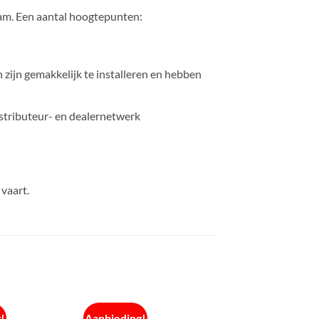
dam. Een aantal hoogtepunten:
ijn gemakkelijk te installeren en hebben
istributeur- en dealernetwerk
vaart.
!
Aanbieding!