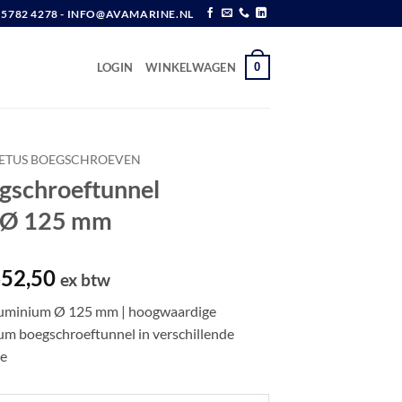
6 5782 4278 - INFO@AVAMARINE.NL
0
LOGIN
WINKELWAGEN
ETUS BOEGSCHROEVEN
gschroeftunnel
 Ø 125 mm
Prijsklasse:
52,50
ex btw
€ 214,95
luminium Ø 125 mm | hoogwaardige
tot
um boegschroeftunnel in verschillende
€ 652,50
ne