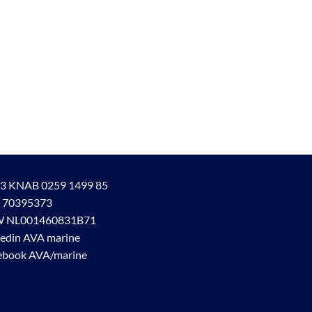
3 KNAB 0259 1499 85
 70395373
 NL001460831B71
kedin AVA marine
ebook AVA/marine