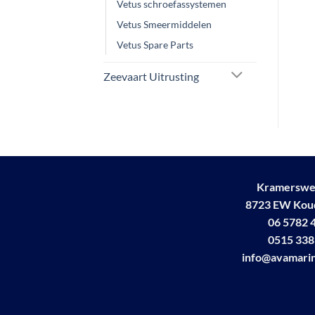
Vetus schroefassystemen
Vetus Smeermiddelen
Vetus Spare Parts
Zeevaart Uitrusting
Kramerswe
8723 EW Ko
06 5782 
0515 338
info@avamarin