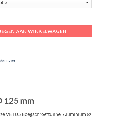
nnel Aluminium Ø 125 mm aantal
OEGEN AAN WINKELWAGEN
chroeven
 Ø 125 mm
deze VETUS Boegschroeftunnel Aluminium Ø