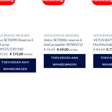
US BOEGSCHROEVEN
VETUS BOEGSCHROEVEN
VETUS BOEG
us SET0090 Reserve 6
Vetus SET0086 reserve 6
VETUS BAT
d prop
blad propeller BOW2512
Hoofdschak
W125/130/160
Oorspronkelijke
Huidige
Oor
€
76,25
€
69,00
€
84,54
€
7
ex btw
prijs
prijs
prij
Oorspronkelijke
Huidige
07,25
€
175,00
ex btw
was:
is:
was
prijs
prijs
TOEVOEGEN AAN
TOEVO
€ 76,25.
€ 69,00.
€ 8
was:
is:
TOEVOEGEN AAN
€ 207,25.
€ 175,00.
WINKELWAGEN
WINK
WINKELWAGEN