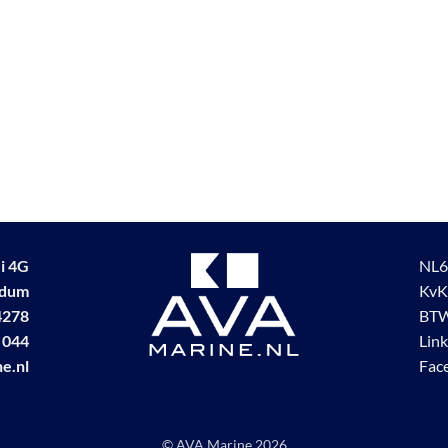
i 4G
NL6
udum
KvK
4278
BTW
 044
Lin
e.nl
Fac
© AVA Marine
2026