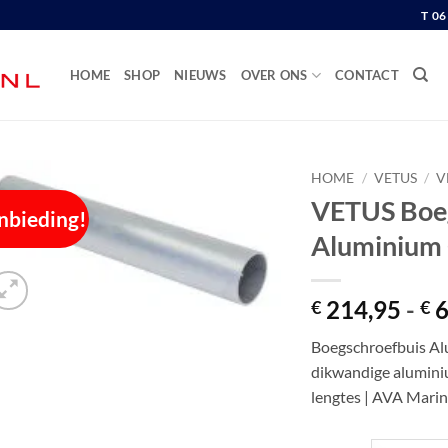
T 0
HOME
SHOP
NIEUWS
OVER ONS
CONTACT
HOME
/
VETUS
/
V
VETUS Boe
nbieding!
Aluminium
214,95
-
6
€
€
Boegschroefbuis A
dikwandige alumini
lengtes | AVA Mari