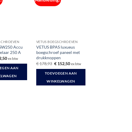
SCHROEVEN
VETUS BOEGSCHROEVEN
SW250 Accu
VETUS BPAS luxueus
elaar 250 A
boegschroef paneel met
drukknoppen
spronkelijke
Huidige
2,50
ex btw
s
prijs
Oorspronkelijke
Huidige
€
178,93
€
152,50
ex btw
:
is:
prijs
prijs
EGEN AAN
4,54.
€ 72,50.
was:
is:
TOEVOEGEN AAN
€ 178,93.
€ 152,50.
ELWAGEN
WINKELWAGEN