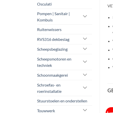
Osculati
VET
Pompen | Sanitair |
Kombuis
Ruitenwissers
RVS316 dekbeslag
Scheepsbeglazing
Scheepsmotoren en
techniek
Schoonmaakgerei
Schroefas- en
G
roerinstallatie
Stuurstoelen en onderstellen
Touwwerk
Aanbieding!
Aanbieding!
Aan