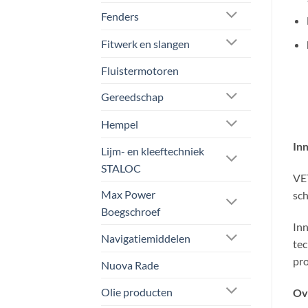
Fenders
Fitwerk en slangen
Fluistermotoren
Gereedschap
Hempel
In
Lijm- en kleeftechniek
STALOC
VET
Max Power
sch
Boegschroef
Inn
Navigatiemiddelen
tec
pro
Nuova Rade
Olie producten
Ov