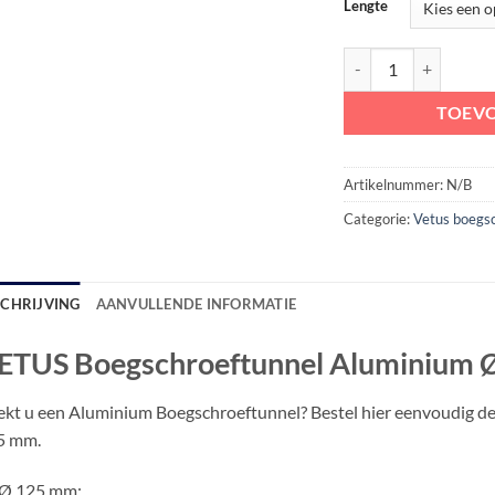
Lengte
VETUS Boegschroeftu
TOEV
Artikelnummer:
N/B
Categorie:
Vetus boegs
SCHRIJVING
AANVULLENDE INFORMATIE
ETUS Boegschroeftunnel Aluminium
kt u een Aluminium Boegschroeftunnel? Bestel hier eenvoudig 
5 mm.
Ø 125 mm;