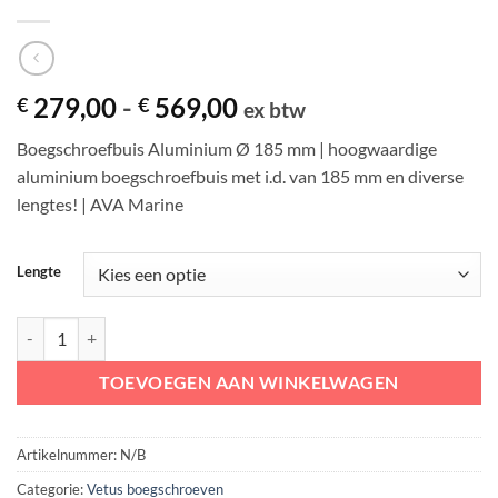
Prijsklasse:
279,00
-
569,00
€
€
ex btw
€ 279,00
Boegschroefbuis Aluminium Ø 185 mm | hoogwaardige
tot
aluminium boegschroefbuis met i.d. van 185 mm en diverse
€ 569,00
lengtes! | AVA Marine
Lengte
VETUS Boegschroeftunnel Aluminium Ø 185 mm aantal
TOEVOEGEN AAN WINKELWAGEN
Artikelnummer:
N/B
Categorie:
Vetus boegschroeven