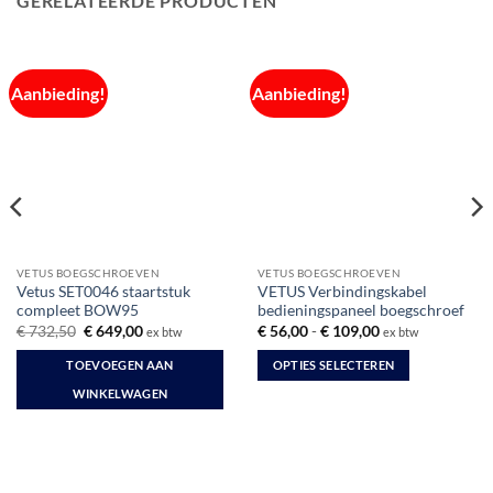
GERELATEERDE PRODUCTEN
Aanbieding!
Aanbieding!
VETUS BOEGSCHROEVEN
VETUS BOEGSCHROEVEN
Vetus SET0046 staartstuk
VETUS Verbindingskabel
compleet BOW95
bedieningspaneel boegschroef
Oorspronkelijke
Huidige
Prijsklasse:
€
732,50
€
649,00
€
56,00
-
€
109,00
ex btw
ex btw
prijs
prijs
€ 56,00
was:
is:
tot
TOEVOEGEN AAN
OPTIES SELECTEREN
€ 732,50.
€ 649,00.
€ 109,00
Dit
WINKELWAGEN
product
heeft
meerdere
variaties.