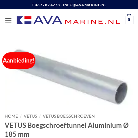
Ga
T 06 5782 4278 - INFO@AVAMARINE.NL
naar
inhoud
0
Aanbieding!
HOME
/
VETUS
/
VETUS BOEGSCHROEVEN
VETUS Boegschroeftunnel Aluminium Ø
185 mm