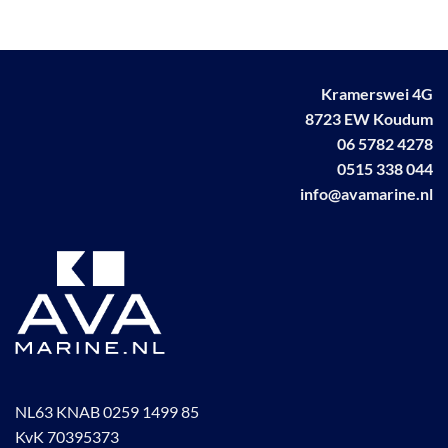
Deze
optie
kan
gekozen
Kramerswei 4G
worden
8723 EW Koudum
op
de
06 5782 4278
productpagina
0515 338 044
info@avamarine.nl
NL63 KNAB 0259 1499 85
KvK 70395373