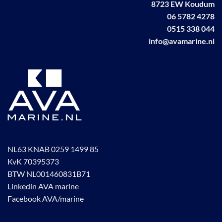
8723 EW Koudum
gekozen
worden
06 5782 4278
op
0515 338 044
de
info@avamarine.nl
productpagina
NL63 KNAB 0259 1499 85
KvK 70395373
BTW NL001460831B71
Linkedin AVA marine
Facebook AVA/marine