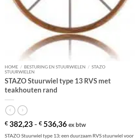
HOME
/
BESTURING EN STUURWIELEN
/
STAZO
STUURWIELEN
STAZO Stuurwiel type 13 RVS met
teakhouten rand
Prijsklasse:
382,23
-
536,36
€
€
ex btw
€ 382,23
STAZO Stuurwiel type 13
:
een duurzaam RVS stuurwiel voor
tot