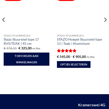
STAZO STUURWIELEN
STAZO STUURWIELEN
Stazo Stuurwiel type 17
STAZO Hoepel Stuurwiel type
RVS/TEAK | 45 cm
11 | Teak / Aluminium
Oorspronkelijke
Huidige
€
376,55
€
325,00
ex btw
prijs
prijs
was:
is:
TOEVOEGEN AAN
Gewaardeerd
Prijsklasse:
€
545,00
-
€
905,00
ex btw
€ 376,55.
€ 325,00.
€ 545,00
5
uit 5
WINKELWAGEN
tot
OPTIES SELECTEREN
€ 905,00
Dit
product
heeft
meerdere
variaties.
Deze
optie
Kramerswei 4G
kan