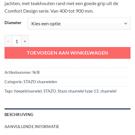
jachten, met teakhouten rand met een goede grip uit de
€ 536,36
Comfort Design serie. Van 400 tot 900 mm.
Diameter
STAZO Stuurwiel type 13 RVS met teakhouten rand aantal
TOEVOEGEN AAN WINKELWAGEN
Artikelnummer:
N/B
Categorie:
STAZO stuurwielen
Tags:
hoepelstuurwiel
,
STAZO
,
Stazo stuurwiel type 13
,
stuurwiel
BESCHRIJVING
AANVULLENDE INFORMATIE