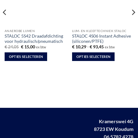
ANAEROBE LIJMEN
LIJM- EN KLEEFTECHNIEK STALOC
STALOC 5S42 Draadafdichting
STALOC 4S06 Instant Adhesive
voor hydraulisch/pneumatisch
(siliconen/PTFE)
Oorspronkelijke
Huidige
Prijsklasse:
€
24,05
€
15,00
€
10,29
-
€
93,45
ex btw
ex btw
prijs
prijs
€ 10,29
was:
is:
tot
OPTIES SELECTEREN
OPTIES SELECTEREN
€ 24,05.
€ 15,00.
€ 93,45
Dit
Dit
product
product
heeft
heeft
meerdere
meerdere
variaties.
variaties.
Deze
Deze
optie
optie
kan
kan
gekozen
gekozen
Kramerswei 4G
worden
worden
8723 EW Koudum
op
op
de
de
06 5782 4278