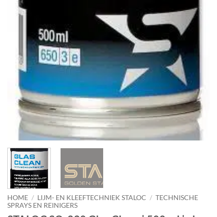
HOME
/
LIJM- EN KLEEFTECHNIEK STALOC
/
TECHNISCHE
SPRAYS EN REINIGERS