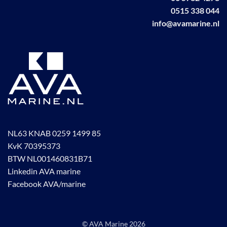
productpagina
productpagina
0515 338 044
info@avamarine.nl
NL63 KNAB 0259 1499 85
KvK 70395373
BTW NL001460831B71
Linkedin AVA marine
Facebook AVA/marine
© AVA Marine
2026