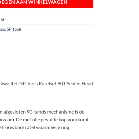
OEGEN AAN WINKELWAGEN
160
hap
,
SP Tools
-kwaliteit SP Tools Ratelset 90T Sealed Head
ijn afgesloten 90-tands mechanisme is de
 duurzaam. De met olie gevulde kop voorkomt
betrouwbare ratel waarmee je nog