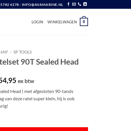
6 5782 4278 - INFO@AVAMARINE.NL
0
LOGIN
WINKELWAGEN
HAP
/
SP TOOLS
telset 90T Sealed Head
spronkelijke
Huidige
54,95
ex btw
js
prijs
ealed Head | met afgesloten 90-tands
s:
is:
g van deze ratel super klein, hij is ook
82,18.
€ 154,95.
urig!
 Sealed Head aantal