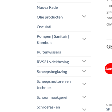
inn
Nuova Rade
ges
Olie producten
han
div
Osculati
Pompen | Sanitair |
Kombuis
G
Ruitenwissers
RVS316 dekbeslag
Aanbieding!
Aan
Scheepsbeglazing
Scheepsmotoren en
techniek
Schoonmaakgerei
GEREEDSCHAP
GEREEDSCHAP
GER
Schroefas- en
SP Tools T8 Verstelbare
SP Tools Gereedschap
SP 