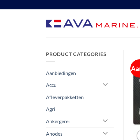
Ga
naar
inhoud
PRODUCT CATEGORIES
Aa
Aanbiedingen
Accu
Afleverpakketten
Agri
Ankergerei
Anodes