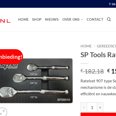
T 0
HOME
SHOP
NIEUWS
OVER ONS
CONTACT
HOME
/
GEREEDSC
SP Tools Ra
nbieding!
Oor
182,18
1
€
€
pri
Ratelset 90T type S
wa
mechanisme is de sla
€ 1
efficiënt en nauwke
SP Tools Ratelset 90T