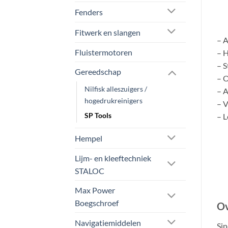
Fenders
Fitwerk en slangen
– A
Fluistermotoren
– H
– S
Gereedschap
– O
Nilfisk alleszuigers /
– A
hogedrukreinigers
– V
SP Tools
– L
Hempel
Lijm- en kleeftechniek
STALOC
Max Power
Boegschroef
Ov
Navigatiemiddelen
Sin