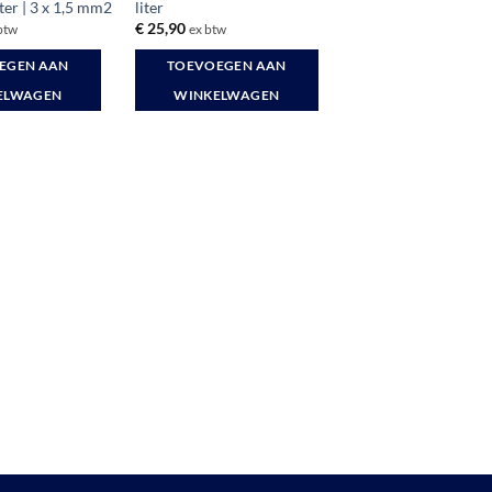
ter | 3 x 1,5 mm2
liter
€
25,90
btw
ex btw
EGEN AAN
TOEVOEGEN AAN
ELWAGEN
WINKELWAGEN