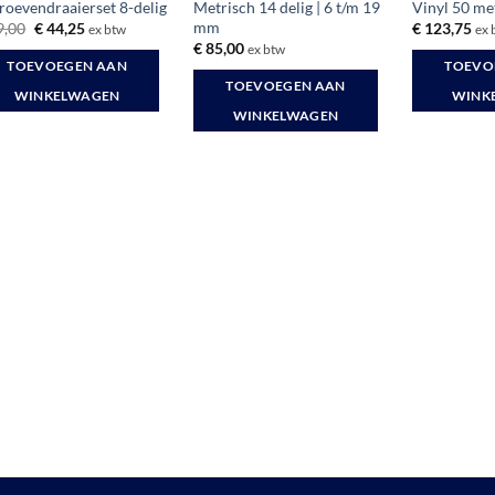
roevendraaierset 8-delig
Metrisch 14 delig | 6 t/m 19
Vinyl 50 me
mm
Oorspronkelijke
Huidige
9,00
€
44,25
€
123,75
ex btw
ex 
prijs
prijs
€
85,00
ex btw
was:
is:
TOEVOEGEN AAN
TOEVO
€ 49,00.
€ 44,25.
TOEVOEGEN AAN
WINKELWAGEN
WINK
WINKELWAGEN