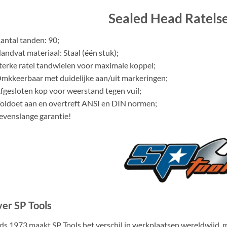
Sealed Head Ratels
antal tanden: 90;
andvat materiaal: Staal (één stuk);
terke ratel tandwielen voor maximale koppel;
mkkeerbaar met duidelijke aan/uit markeringen;
fgesloten kop voor weerstand tegen vuil;
oldoet aan en overtreft ANSI en DIN normen;
evenslange garantie!
er SP Tools
ds 1973 maakt SP Tools het verschil in werkplaatsen wereldwijd,