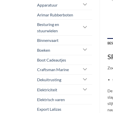
Apparatuur
Arimar Rubberboten
Besturing en
stuurwielen
Binnenvaart
BE
Boeken
S
Boot Cadeautjes
Zoe
Craftsman Marine
Dekuitrusting
Elektriciteit
De 
sla
Elektrisch varen
sli
Export Lalizas
nau