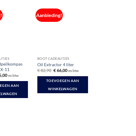
!
Aanbieding!
UTJES
BOOT CADEAUTJES
dpeilkompas
Oil Extractor 4 liter
 X-11
Oorspronkelijke
Huidige
€
82,90
€
66,00
ex btw
prijs
prijs
spronkelijke
Huidige
5,00
ex btw
was:
is:
s
prijs
TOEVOEGEN AAN
€ 82,90.
€ 66,00.
:
is:
EGEN AAN
1,61.
€ 55,00.
WINKELWAGEN
ELWAGEN