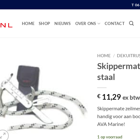
T 0
HOME
SHOP
NIEUWS
OVER ONS
CONTACT
HOME
/
DEKUITRU
Skippermate
staal
11,29
€
ex bt
Skippermate zeilmes r
handig voor aan boo
AVA Marine!
1 op voorraad