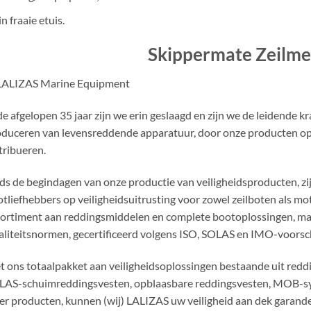
in fraaie etuis.
Skippermate Zeilm
de afgelopen 35 jaar zijn we erin geslaagd en zijn we de leidende
duceren van levensreddende apparatuur, door onze producten op
tribueren.
ds de begindagen van onze productie van veiligheidsproducten, zijn
tliefhebbers op veiligheidsuitrusting voor zowel zeilboten als m
ortiment aan reddingsmiddelen en complete bootoplossingen, m
liteitsnormen, gecertificeerd volgens ISO, SOLAS en IMO-voorsch
 ons totaalpakket aan veiligheidsoplossingen bestaande uit redd
AS-schuimreddingsvesten, opblaasbare reddingsvesten, MOB-syst
r producten, kunnen (wij) LALIZAS uw veiligheid aan dek garande