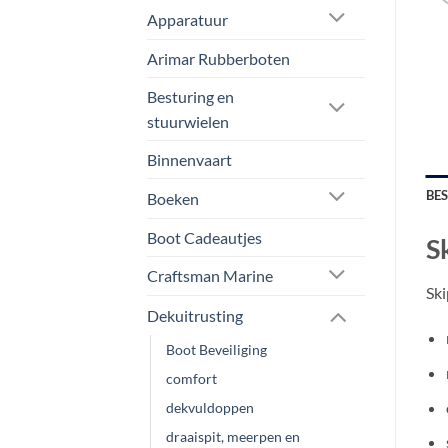
Apparatuur
Arimar Rubberboten
Besturing en
stuurwielen
Binnenvaart
BE
Boeken
Boot Cadeautjes
S
Craftsman Marine
Ski
Dekuitrusting
Boot Beveiliging
comfort
dekvuldoppen
draaispit, meerpen en