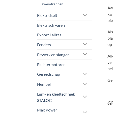
zwemtrappen
Aan
kwa
Elektriciteit
bie
Elektrisch varen
Als
Export Lalizas
pla
op 
Fenders
Fitwerk en slangen
All
vei
Fluistermotoren
hel
Gereedschap
Gen
Hempel
Lijm- en kleeftechniek
STALOC
G
Max Power