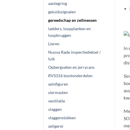
aanlegring
geluidssignalen
gereedschap en zeilmessen
ladders, loopplanken en
loopbruggen
Lieren
In 
Nuova Rade inspectiedeksel /
pro
luik
dis
Opbergvaten en jerrycans
Sin
RVS316 bootonderdelen
boo
seinfiguren
ass
siermasten
kwa
ventilatie
vlaggen
Met
vlaggenstokken
SOL
mee
zeilgerei