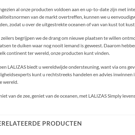
gezien al onze producten voldoen aan en up-to-date zijn met inte
liteitsnormen van de markt overtreffen, kunnen we u eenvoudigw
den, zodat u over de uitgestrekte oceanen of van van kust tot kust i
 zeilers begrijpen we de drang om nieuwe plaatsen te willen ontmo
atsen te duiken waar nog nooit iemand is geweest. Daarom hebben
elk continent ter wereld, onze producten kunt vinden.
een LALIZAS biedt u wereldwijde ondersteuning, want via ons gev
ligheidsexperts kunt u rechtstreeks handelen en advies inwinnen i
e wereld.
iet van de zee, geniet van de oceanen, met LALIZAS Simply leve
ERELATEERDE PRODUCTEN