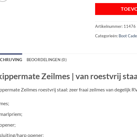
TOEV
Artikelnummer:
11476
Categorieën:
Boot Cade
SCHRIJVING
BEOORDELINGEN (0)
kippermate Zeilmes | van roestvrij staa
ppermate Zeilmes roestvrij staal: zeer fraai zeilmes van degelijk 
mes;
marlpriem;
opener;
sluiting/harp opener;