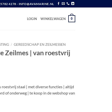
6 5782 4278 - INFO@AVAMARINE.NL
0
LOGIN
WINKELWAGEN
STING
/
GEREEDSCHAP EN ZEILMESSEN
 Zeilmes | van roestvrij
w
oestvrij staal | met diverse functies | altijd
rd of onderweg | te koop in de webshop van