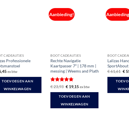
Aanbieding!
Aanbieding
T CADEAUTJES
BOOT CADEAUTJES
BOOT CADEA
izas Professionele
Rechte Navigatie
Lalizas Han
tsmanstoel
Kaartpasser 7″ | 178 mm |
SportAbout
messing | Weems and Plath
Oor
6,45
€
61,61
€
5
ex btw
prij
was
TOEVOEGEN AAN
TOEVO
€ 6
Gewaardeerd
Oorspronkelijke
Huidige
€
23,93
€
19,15
ex btw
WINKELWAGEN
WINK
prijs
prijs
5
uit 5
was:
is:
TOEVOEGEN AAN
€ 23,93.
€ 19,15.
WINKELWAGEN