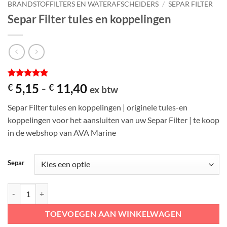
BRANDSTOFFILTERS EN WATERAFSCHEIDERS
/
SEPAR FILTER
Separ Filter tules en koppelingen
Gewaardeerd
2
Prijsklasse:
5,15
-
11,40
€
€
ex btw
5
op 5
€ 5,15
gebaseerd
Separ Filter tules en koppelingen | originele tules-en
op
tot
klantbeoordelingen
koppelingen voor het aansluiten van uw Separ Filter | te koop
€ 11,40
in de webshop van AVA Marine
Separ
Separ Filter tules en koppelingen aantal
TOEVOEGEN AAN WINKELWAGEN