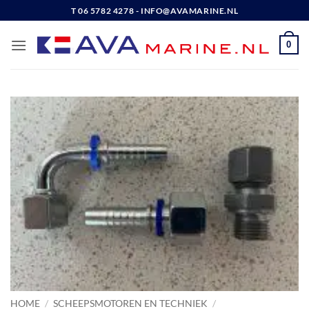
Ga
T 06 5782 4278 - INFO@AVAMARINE.NL
naar
inhoud
0
HOME
/
SCHEEPSMOTOREN EN TECHNIEK
/