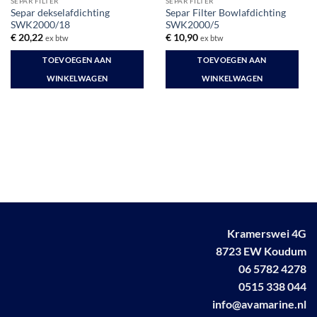
SEPAR FILTER
SEPAR FILTER
Separ dekselafdichting
Separ Filter Bowlafdichting
SWK2000/18
SWK2000/5
€
20,22
€
10,90
ex btw
ex btw
TOEVOEGEN AAN
TOEVOEGEN AAN
WINKELWAGEN
WINKELWAGEN
Kramerswei 4G
8723 EW Koudum
06 5782 4278
0515 338 044
info@avamarine.nl