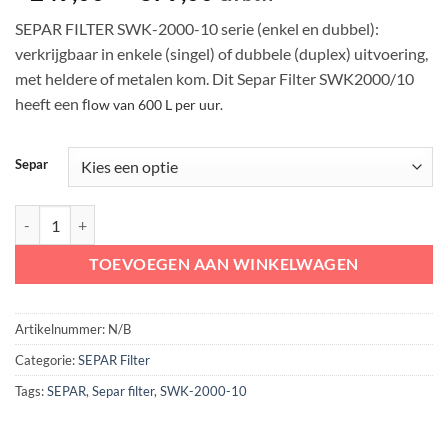
€ 249,00
SEPAR FILTER SWK-2000-10 serie (enkel en dubbel):
tot
verkrijgbaar in enkele (singel) of dubbele (duplex) uitvoering,
€ 879,00
met heldere of metalen kom. Dit Separ Filter SWK2000/10
heeft een f
low van 600 L per uur.
Separ
SEPAR Filter SWK2000/10 brandstoffilter | enkel en dubbel | 600 liter
TOEVOEGEN AAN WINKELWAGEN
Artikelnummer:
N/B
Categorie:
SEPAR Filter
Tags:
SEPAR
,
Separ filter
,
SWK-2000-10