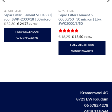
SEPAR FILTER
SEPAR FILTER
Separ Filter Element SE 01830 |
Separ Filter Element SE
voor SWK-2000/18 | 30 micron
00530/50 | 30 micron | t.b.v.
SWK2000/5/50
Oorspronkelijke
Huidige
€
32,30
€
24,75
ex btw
prijs
prijs
was:
is:
TOEVOEGEN AAN
€ 32,30.
€ 24,75.
Gewaardeerd
Oorspronkelijke
Huidige
€
18,25
€
15,50
ex btw
WINKELWAGEN
prijs
prijs
5
uit 5
was:
is:
TOEVOEGEN AAN
€ 18,25.
€ 15,50.
WINKELWAGEN
Kramerswei 4G
8723 EW Koudum
06 5782 4278
0515 338 044