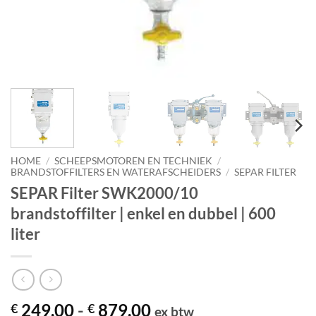
HOME
/
SCHEEPSMOTOREN EN TECHNIEK
/
BRANDSTOFFILTERS EN WATERAFSCHEIDERS
/
SEPAR FILTER
SEPAR Filter SWK2000/10
brandstoffilter | enkel en dubbel | 600
liter
Prijsklasse:
249,00
-
879,00
€
€
ex btw