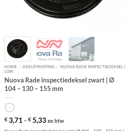
HOME
/
DEKUITRUSTING
/
NUOVA RADE INSPECTIEDEKSEL /
LUIK
Nuova Rade inspectiedeksel zwart | Ø
104 – 130 – 155 mm
Prijsklasse:
3,71
-
5,33
€
€
ex btw
€ 3,71
Nuova Rade inspectiedeksel zwart | Ø 104 – 130 – 155 mm |