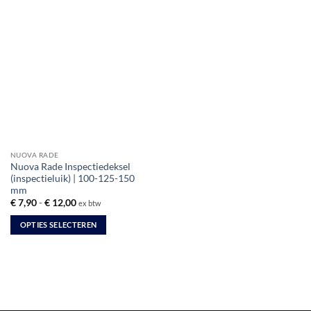
NUOVA RADE
Nuova Rade Inspectiedeksel
(inspectieluik) | 100-125-150
mm
Prijsklasse:
€
7,90
-
€
12,00
ex btw
€ 7,90
tot
OPTIES SELECTEREN
€ 12,00
Dit
product
heeft
meerdere
variaties.