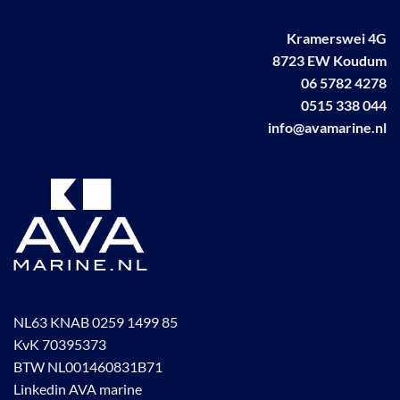
Deze
optie
Kramerswei 4G
kan
8723 EW Koudum
gekozen
worden
06 5782 4278
op
0515 338 044
de
info@avamarine.nl
productpagina
NL63 KNAB 0259 1499 85
KvK 70395373
BTW NL001460831B71
Linkedin AVA marine