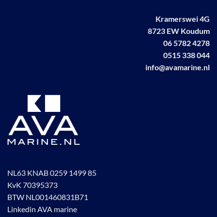
Kramerswei 4G
8723 EW Koudum
06 5782 4278
0515 338 044
info@avamarine.nl
NL63 KNAB 0259 1499 85
KvK 70395373
BTW NL001460831B71
Linkedin AVA marine