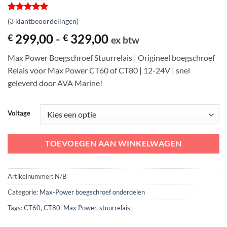
Gewaardeerd
3
(
3
klantbeoordelingen)
5
op 5
gebaseerd
Prijsklasse:
299,00
-
329,00
€
€
ex btw
op
€ 299,00
klantbeoordelingen
Max Power Boegschroef Stuurrelais | Origineel boegschroef
tot
Relais voor Max Power CT60 of CT80 | 12-24V | snel
€ 329,00
geleverd door AVA Marine!
Voltage
TOEVOEGEN AAN WINKELWAGEN
Artikelnummer:
N/B
Categorie:
Max-Power boegschroef onderdelen
Tags:
CT60
,
CT80
,
Max Power
,
stuurrelais