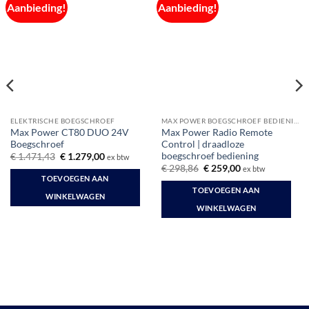
Aanbieding!
Aanbieding!
ELEKTRISCHE BOEGSCHROEF
MAX POWER BOEGSCHROEF BEDIENING
Max Power CT80 DUO 24V
Max Power Radio Remote
Boegschroef
Control | draadloze
boegschroef bediening
Oorspronkelijke
Huidige
€
1.471,43
€
1.279,00
ex btw
prijs
prijs
Oorspronkelijke
Huidige
€
298,86
€
259,00
ex btw
was:
is:
prijs
prijs
TOEVOEGEN AAN
€ 1.471,43.
€ 1.279,00.
was:
is:
TOEVOEGEN AAN
€ 298,86.
€ 259,00.
WINKELWAGEN
WINKELWAGEN