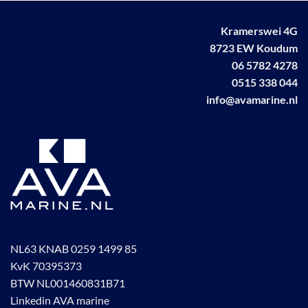
Kramerswei 4G
8723 EW Koudum
06 5782 4278
0515 338 044
info@avamarine.nl
NL63 KNAB 0259 1499 85
KvK 70395373
BTW NL001460831B71
Linkedin AVA marine