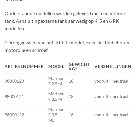
Onderstaande modellen worden geleverd met een interne
tank. Aansluiting externe tank aanwezig op 4, 5 en 6 PK
modellen.
* Drooggewicht van het lichtste model, exclusief toebehoren,
motorolie en schroef.
GEWICHT
ARTIKELNUMMER
MODEL
VERSNELLINGEN
KG*
Mariner
98000120
18
vooruit – neutraal
F 2.5 M
Mariner
98000121
18
vooruit – neutraal
F 3.5 M
Mariner
98000122
F 3,5
18
vooruit – neutraal
ML