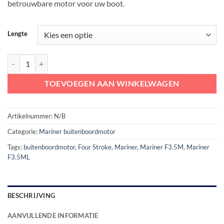
betrouwbare motor voor uw boot.
Lengte
Mariner Four Stroke Buitenboordmotor 3.5 pk | Mariner F3.5M / F3.
TOEVOEGEN AAN WINKELWAGEN
Artikelnummer:
N/B
Categorie:
Mariner buitenboordmotor
Tags:
buitenboordmotor
,
Four Stroke
,
Mariner
,
Mariner F3.5M
,
Mariner
F3.5ML
BESCHRIJVING
AANVULLENDE INFORMATIE