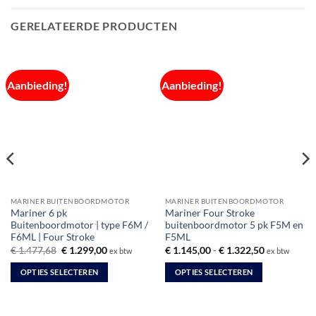
GERELATEERDE PRODUCTEN
Aanbieding!
Aanbieding!
MARINER BUITENBOORDMOTOR
MARINER BUITENBOORDMOTOR
Mariner 6 pk
Mariner Four Stroke
Buitenboordmotor | type F6M /
buitenboordmotor 5 pk F5M en
F6ML | Four Stroke
F5ML
Oorspronkelijke
Huidige
Prijsklasse:
€
1.477,68
€
1.299,00
€
1.145,00
-
€
1.322,50
ex btw
ex btw
prijs
prijs
€ 1.145,00
was:
is:
tot
OPTIES SELECTEREN
OPTIES SELECTEREN
€ 1.477,68.
€ 1.299,00.
€ 1.322,50
Dit
Dit
product
product