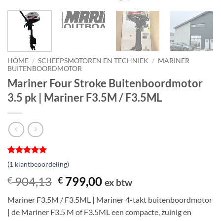
HOME
/
SCHEEPSMOTOREN EN TECHNIEK
/
MARINER
BUITENBOORDMOTOR
Mariner Four Stroke Buitenboordmotor
3.5 pk | Mariner F3.5M / F3.5ML
Gewaardeerd
1
(
1
klantbeoordeling)
5
op 5
gebaseerd
Oorspronkelijke
Huidige
904,13
799,00
€
€
ex btw
op
prijs
prijs
klantbeoordeling
Mariner F3.5M / F3.5ML | Mariner 4-takt buitenboordmotor
was:
is:
| de Mariner F3.5 M of F3.5ML een compacte, zuinig en
€ 904,13.
€ 799,00.