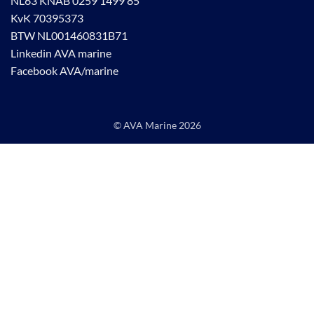
NL63 KNAB 0259 1499 85
KvK 70395373
BTW NL001460831B71
Linkedin AVA marine
Facebook AVA/marine
© AVA Marine
2026