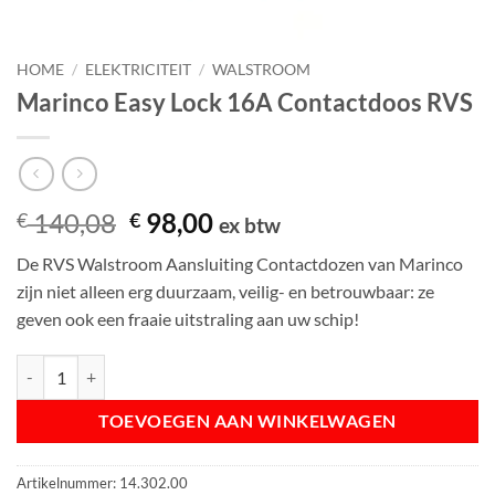
HOME
/
ELEKTRICITEIT
/
WALSTROOM
Marinco Easy Lock 16A Contactdoos RVS
Oorspronkelijke
Huidige
140,08
98,00
€
€
ex btw
prijs
prijs
De RVS Walstroom Aansluiting Contactdozen van Marinco
was:
is:
zijn niet alleen erg duurzaam, veilig- en betrouwbaar: ze
€ 140,08.
€ 98,00.
geven ook een fraaie uitstraling aan uw schip!
Marinco Easy Lock 16A Contactdoos RVS aantal
TOEVOEGEN AAN WINKELWAGEN
Artikelnummer:
14.302.00