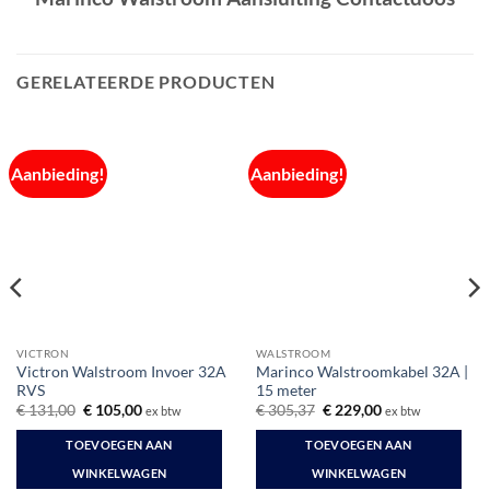
GERELATEERDE PRODUCTEN
Aanbieding!
Aanbieding!
VICTRON
WALSTROOM
Victron Walstroom Invoer 32A
Marinco Walstroomkabel 32A |
RVS
15 meter
Oorspronkelijke
Huidige
Oorspronkelijke
Huidige
€
131,00
€
105,00
€
305,37
€
229,00
ex btw
ex btw
prijs
prijs
prijs
prijs
was:
is:
was:
is:
TOEVOEGEN AAN
TOEVOEGEN AAN
€ 131,00.
€ 105,00.
€ 305,37.
€ 229,00.
WINKELWAGEN
WINKELWAGEN