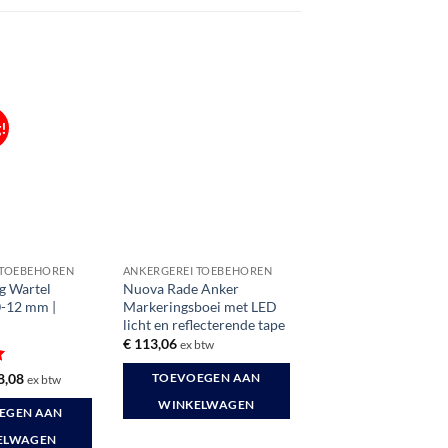
!
 TOEBEHOREN
ANKERGEREI TOEBEHOREN
g Wartel
Nuova Rade Anker
0-12 mm |
Markeringsboei met LED
licht en reflecterende tape
€
113,06
ex btw
rd
spronkelijke
Huidige
8,08
TOEVOEGEN AAN
ex btw
s
prijs
:
is:
WINKELWAGEN
EGEN AAN
8,44.
€ 28,08.
ELWAGEN