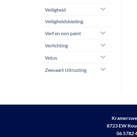
meerdere
vari
variaties.
Veiligheid
Dez
Deze
opt
Veiligheidskleding
optie
kan
kan
gek
Verf en non paint
gekozen
wo
worden
Verlichting
op
op
de
Vetus
de
pro
productpagina
Zeevaart Uitrusting
Kramerswe
8723 EW Ko
06 5782 