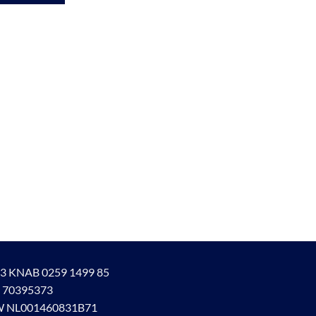
3 KNAB 0259 1499 85
 70395373
 NL001460831B71