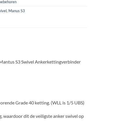
toebehoren
ivel
,
Manus S3
 Mantus S3 Swivel Ankerkettingverbinder
horende Grade 40 ketting. (WLL is 1/5 UBS)
, waardoor dit de veiligste anker swivel op