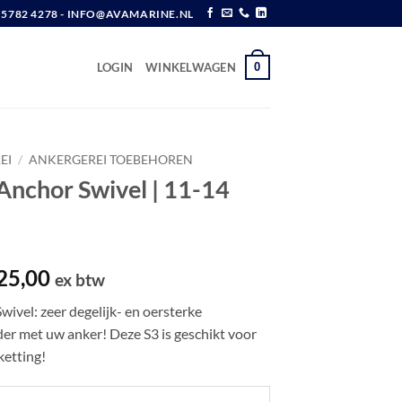
6 5782 4278 - INFO@AVAMARINE.NL
0
LOGIN
WINKELWAGEN
EI
/
ANKERGEREI TOEBEHOREN
Anchor Swivel | 11-14
spronkelijke
Huidige
25,00
ex btw
js
prijs
ivel: zeer degelijk- en oersterke
s:
is:
er met uw anker! Deze S3 is geschikt voor
38,84.
€ 225,00.
ketting!