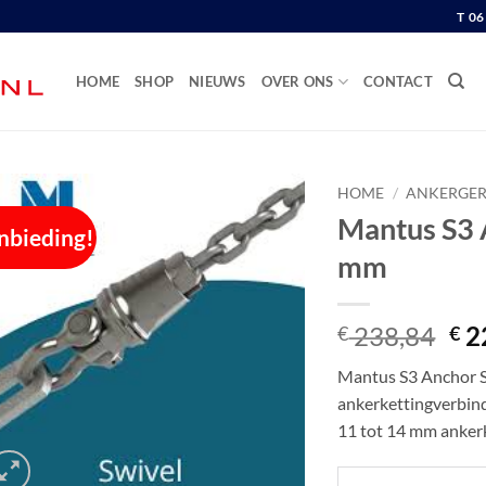
T 0
HOME
SHOP
NIEUWS
OVER ONS
CONTACT
HOME
/
ANKERGER
Mantus S3 
nbieding!
mm
Oor
238,84
2
€
€
pri
Mantus S3 Anchor Sw
wa
ankerkettingverbind
€ 2
11 tot 14 mm anker