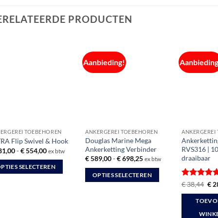
ERELATEERDE PRODUCTEN
Aanbieding!
Aanbieding
ERGEREI TOEBEHOREN
ANKERGEREI TOEBEHOREN
ANKERGEREI
Douglas Marine Mega
Ankerkettin
RA Flip Swivel & Hook
Ankerketting Verbinder
RVS316 | 1
Prijsklasse:
81,00
-
€
554,00
ex btw
€ 281,00
draaibaar
Prijsklasse:
€
589,00
-
€
698,25
ex btw
tot
€ 589,00
PTIES SELECTEREN
€ 554,00
tot
OPTIES SELECTEREN
€ 698,25
Gewaardee
Oor
€
38,44
€
2
Dit
duct
prij
5
uit 5
was
product
ft
TOEVO
€ 3
heeft
rdere
WINK