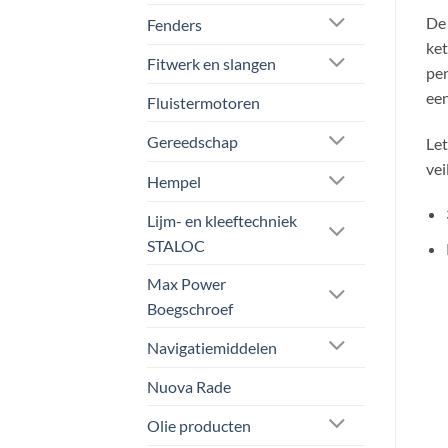
De 
Fenders
ket
Fitwerk en slangen
pen
een
Fluistermotoren
Gereedschap
Let
vei
Hempel
Lijm- en kleeftechniek
STALOC
Max Power
Boegschroef
Navigatiemiddelen
Nuova Rade
Olie producten