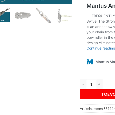
Mantus S3 Anchor Swi
TOEV
Artikelnummer:
S3111