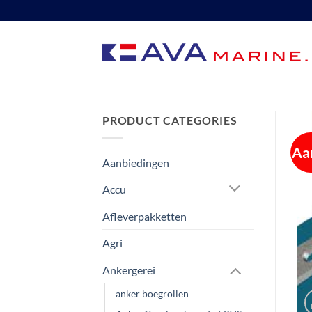
Ga
naar
inhoud
PRODUCT CATEGORIES
Aa
Aanbiedingen
Accu
Afleverpakketten
Agri
Ankergerei
anker boegrollen