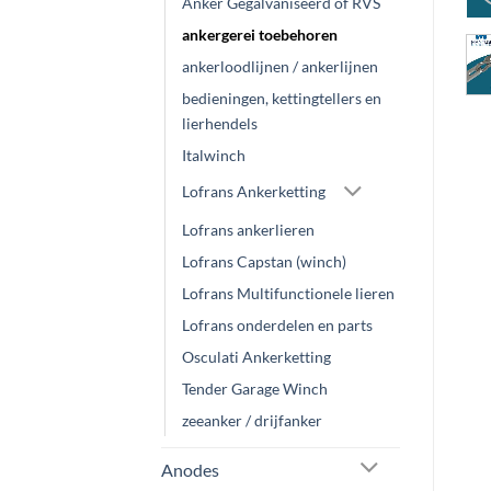
Anker Gegalvaniseerd of RVS
ankergerei toebehoren
ankerloodlijnen / ankerlijnen
bedieningen, kettingtellers en
lierhendels
Italwinch
Lofrans Ankerketting
Lofrans ankerlieren
Lofrans Capstan (winch)
Lofrans Multifunctionele lieren
Lofrans onderdelen en parts
Osculati Ankerketting
Tender Garage Winch
zeeanker / drijfanker
Anodes