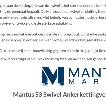
pen aan de kettingzijde van de swivel is het sterktebepalende on
ting de penmaat bepaalt. De Mantus anker swivel en sluiting is de
sterkte te maximaliseren. Met behulp van computermodellering e
 swivel ontwikkeld die de sterkste schakel is.
 op het innovatieve ontwerp van de sluitingsbout. Dit slanke zes
ligheidssnoer) biedt een slanker profiel, waardoor het gemakkelijke
316 L roestvrij staal, nauwkeurig gegoten en elektro-gepolijst lic
Pen vervaardigd van duplex roestvrij staal en mechanisch gepolijst
Mantus S3 Swivel Ankerkettingve