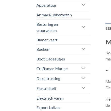
Apparatuur
Arimar Rubberboten
Besturing en
BE
stuurwielen
Binnenvaart
M
Boeken
Koo
met
Boot Cadeautjes
Craftsman Marine
Dekuitrusting
Man
De 
Elektriciteit
Elektrisch varen
Het
de 
Export Lalizas