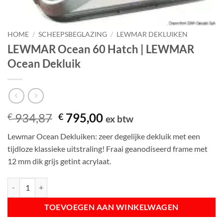
HOME
/
SCHEEPSBEGLAZING
/
LEWMAR DEKLUIKEN
LEWMAR Ocean 60 Hatch | LEWMAR
Ocean Dekluik
Oorspronkelijke
Huidige
934,87
795,00
€
€
ex btw
prijs
prijs
Lewmar Ocean Dekluiken: zeer degelijke dekluik met een
was:
is:
tijdloze klassieke uitstraling! Fraai geanodiseerd frame met
€ 934,87.
€ 795,00.
12 mm dik grijs getint acrylaat.
LEWMAR Ocean 60 Hatch | LEWMAR Ocean Dekluik aantal
TOEVOEGEN AAN WINKELWAGEN