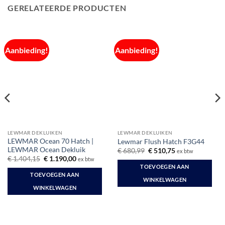
GERELATEERDE PRODUCTEN
Aanbieding!
Aanbieding!
LEWMAR DEKLUIKEN
LEWMAR DEKLUIKEN
LEWMAR Ocean 70 Hatch |
Lewmar Flush Hatch F3G44
LEWMAR Ocean Dekluik
Oorspronkelijke
Huidige
€
680,99
€
510,75
ex btw
prijs
prijs
Oorspronkelijke
Huidige
€
1.404,15
€
1.190,00
ex btw
was:
is:
prijs
prijs
TOEVOEGEN AAN
€ 680,99.
€ 510,75.
was:
is:
TOEVOEGEN AAN
€ 1.404,15.
€ 1.190,00.
WINKELWAGEN
WINKELWAGEN