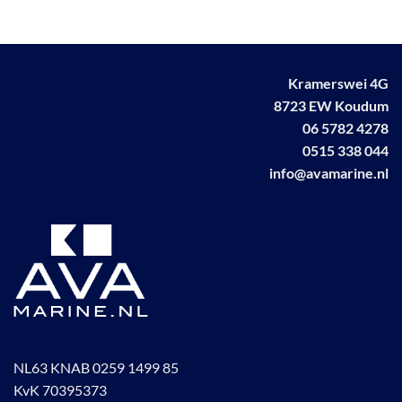
Kramerswei 4G
8723 EW Koudum
06 5782 4278
0515 338 044
info@avamarine.nl
NL63 KNAB 0259 1499 85
KvK 70395373