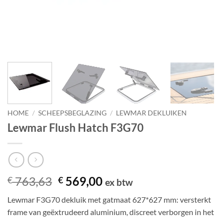
HOME
/
SCHEEPSBEGLAZING
/
LEWMAR DEKLUIKEN
Lewmar Flush Hatch F3G70
Oorspronkelijke
Huidige
763,63
569,00
€
€
ex btw
prijs
prijs
Lewmar F3G70 dekluik met gatmaat 627*627 mm: versterkt
was:
is:
frame van geëxtrudeerd aluminium, discreet verborgen in het
€ 763,63.
€ 569,00.