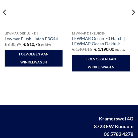
LEWMAR DEKLUIKEN
LEWMAR DEKLUIKEN
LEWMAR Ocean 70 Hatch |
Lewmar Flush Hatch F3G44
LEWMAR Ocean Dekluik
Oorspronkelijke
Huidige
€
680,99
€
510,75
ex btw
prijs
prijs
Oorspronkelijke
Huidige
€
1.404,15
€
1.190,00
ex btw
was:
is:
prijs
prijs
TOEVOEGEN AAN
€ 680,99.
€ 510,75.
was:
is:
TOEVOEGEN AAN
€ 1.404,15.
€ 1.190,00.
WINKELWAGEN
WINKELWAGEN
Kramerswei 4G
8723 EW Koudum
06 5782 4278