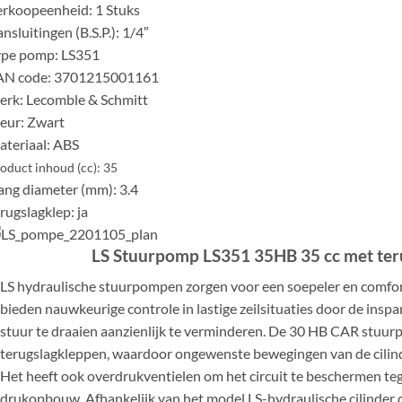
rkoopeenheid: 1 Stuks
nsluitingen (B.S.P.): 1/4″
ype pomp: LS351
AN code: 3701215001161
rk: Lecomble & Schmitt
eur: Zwart
teriaal: ABS
oduct inhoud (cc):
35
ang diameter (mm): 3.4
rugslagklep: ja
LS Stuurpomp LS351 35HB 35 cc met ter
LS hydraulische stuurpompen zorgen voor een soepeler en comfor
bieden nauwkeurige controle in lastige zeilsituaties door de inspa
stuur te draaien aanzienlijk te verminderen. De 30 HB CAR stuur
terugslagkleppen, waardoor ongewenste bewegingen van de cili
Het heeft ook overdrukventielen om het circuit te beschermen t
drukopbouw. Afhankelijk van het model LS-hydraulische cilinder d