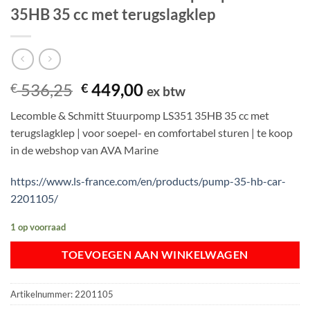
35HB 35 cc met terugslagklep
Oorspronkelijke
Huidige
536,25
449,00
€
€
ex btw
prijs
prijs
Lecomble & Schmitt Stuurpomp LS351 35HB 35 cc met
was:
is:
terugslagklep | voor soepel- en comfortabel sturen | te koop
€ 536,25.
€ 449,00.
in de webshop van AVA Marine
https://www.ls-france.com/en/products/pump-35-hb-car-
2201105/
1 op voorraad
TOEVOEGEN AAN WINKELWAGEN
Artikelnummer:
2201105