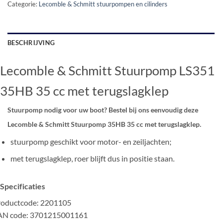
Categorie:
Lecomble & Schmitt stuurpompen en cilinders
BESCHRIJVING
Lecomble & Schmitt Stuurpomp LS351
35HB 35 cc met terugslagklep
Stuurpomp nodig voor uw boot? Bestel bij ons eenvoudig deze
Lecomble & Schmitt Stuurpomp 35HB 35 cc met terugslagklep.
stuurpomp geschikt voor motor- en zeiljachten;
met terugslagklep, roer blijft dus in positie staan.
Specificaties
roductcode: 2201105
AN code: 3701215001161