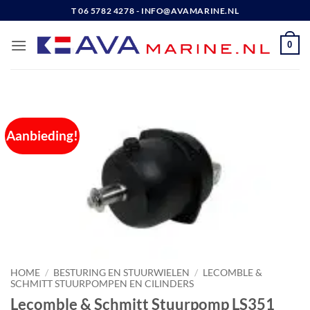
Ga
T 06 5782 4278 - INFO@AVAMARINE.NL
naar
inhoud
0
Aanbieding!
HOME
/
BESTURING EN STUURWIELEN
/
LECOMBLE &
SCHMITT STUURPOMPEN EN CILINDERS
Lecomble & Schmitt Stuurpomp LS351