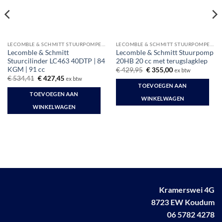
LECOMBLE & SCHMITT STUURPOMPEN EN CILINDERS
LECOMBLE & SCHMITT STUURPOMPEN EN CILINDERS
Lecomble & Schmitt
Lecomble & Schmitt Stuurpomp
Stuurcilinder LC463 40DTP | 84
20HB 20 cc met terugslagklep
KGM | 91 cc
Oorspronkelijke
Huidige
€
429,95
€
355,00
ex btw
prijs
prijs
Oorspronkelijke
Huidige
€
534,41
€
427,45
ex btw
was:
is:
prijs
prijs
TOEVOEGEN AAN
€ 429,95.
€ 355,00.
was:
is:
TOEVOEGEN AAN
€ 534,41.
€ 427,45.
WINKELWAGEN
WINKELWAGEN
Kramerswei 4G
8723 EW Koudum
06 5782 4278