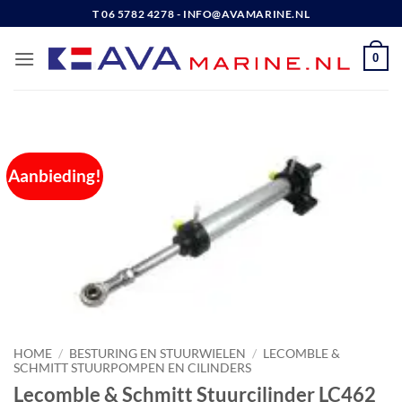
Ga
T 06 5782 4278 - INFO@AVAMARINE.NL
naar
inhoud
0
Aanbieding!
HOME
/
BESTURING EN STUURWIELEN
/
LECOMBLE &
SCHMITT STUURPOMPEN EN CILINDERS
Lecomble & Schmitt Stuurcilinder LC462