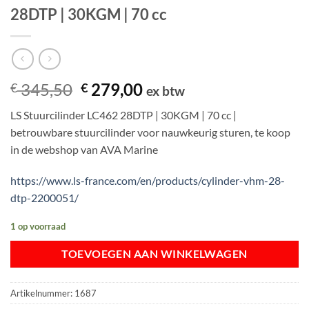
28DTP | 30KGM | 70 cc
Oorspronkelijke
Huidige
345,50
279,00
€
€
ex btw
prijs
prijs
LS Stuurcilinder LC462 28DTP | 30KGM | 70 cc |
was:
is:
betrouwbare stuurcilinder voor nauwkeurig sturen, te koop
€ 345,50.
€ 279,00.
in de webshop van AVA Marine
https://www.ls-france.com/en/products/cylinder-vhm-28-
dtp-2200051/
1 op voorraad
TOEVOEGEN AAN WINKELWAGEN
Artikelnummer:
1687