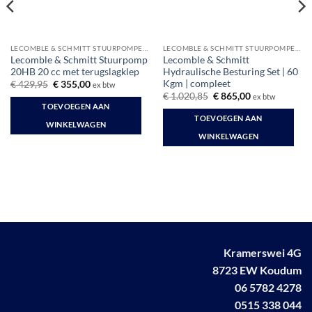
LECOMBLE & SCHMITT STUURPOMPEN EN CILINDERS
LECOMBLE & SCHMITT STUURPOMPEN EN CILINDERS
Lecomble & Schmitt Stuurpomp
Lecomble & Schmitt
20HB 20 cc met terugslagklep
Hydraulische Besturing Set | 60
Kgm | compleet
Oorspronkelijke
Huidige
€
429,95
€
355,00
ex btw
prijs
prijs
Oorspronkelijke
Huidige
€
1.020,85
€
865,00
ex btw
was:
is:
prijs
prijs
TOEVOEGEN AAN
€ 429,95.
€ 355,00.
was:
is:
TOEVOEGEN AAN
€ 1.020,85.
€ 865,00.
WINKELWAGEN
WINKELWAGEN
Kramerswei 4G
8723 EW Koudum
06 5782 4278
0515 338 044