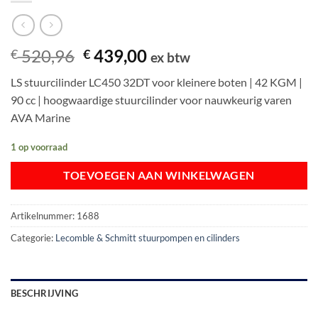
Oorspronkelijke
Huidige
520,96
439,00
€
€
ex btw
prijs
prijs
LS stuurcilinder LC450 32DT voor kleinere boten | 42 KGM |
was:
is:
90 cc | hoogwaardige stuurcilinder voor nauwkeurig varen
€ 520,96.
€ 439,00.
AVA Marine
1 op voorraad
TOEVOEGEN AAN WINKELWAGEN
Artikelnummer:
1688
Categorie:
Lecomble & Schmitt stuurpompen en cilinders
BESCHRIJVING