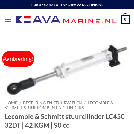
Ga
T 06 5782 4278 - INFO@AVAMARINE.NL
naar
inhoud
0
Aanbieding!
HOME
/
BESTURING EN STUURWIELEN
/
LECOMBLE &
SCHMITT STUURPOMPEN EN CILINDERS
Lecomble & Schmitt stuurcilinder LC450
32DT | 42 KGM | 90 cc