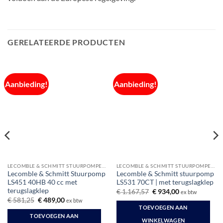
GERELATEERDE PRODUCTEN
Aanbieding!
Aanbieding!
LECOMBLE & SCHMITT STUURPOMPEN EN CILINDERS
LECOMBLE & SCHMITT STUURPOMPEN EN CILINDERS
Lecomble & Schmitt Stuurpomp
Lecomble & Schmitt stuurpomp
LS451 40HB 40 cc met
LS531 70CT | met terugslagklep
terugslagklep
Oorspronkelijke
Huidige
€
1.167,57
€
934,00
ex btw
prijs
prijs
Oorspronkelijke
Huidige
€
581,25
€
489,00
ex btw
was:
is:
prijs
prijs
TOEVOEGEN AAN
€ 1.167,57.
€ 934,00.
was:
is:
TOEVOEGEN AAN
€ 581,25.
€ 489,00.
WINKELWAGEN