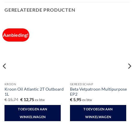
GERELATEERDE PRODUCTEN
Aanbieding!
KROON
GEREEDSCHAP
Kroon Oil Atlantic 2T Outboard
Beta Vetpatroon Multipurpose
1L
EP2
Oorspronkelijke
Huidige
€
15,74
€
12,75
€
5,95
ex btw
ex btw
prijs
prijs
was:
is:
TOEVOEGEN AAN
TOEVOEGEN AAN
€ 15,74.
€ 12,75.
WINKELWAGEN
WINKELWAGEN