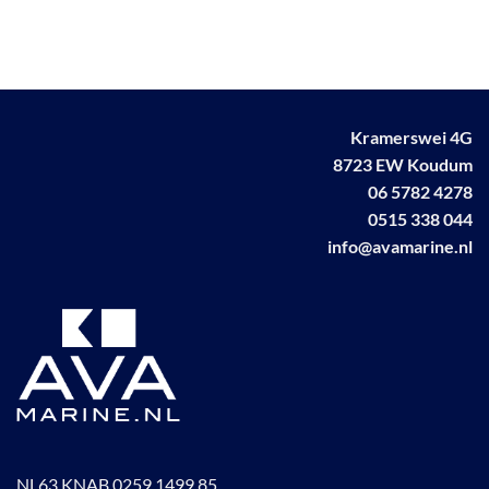
Kramerswei 4G
8723 EW Koudum
06 5782 4278
0515 338 044
info@avamarine.nl
NL63 KNAB 0259 1499 85