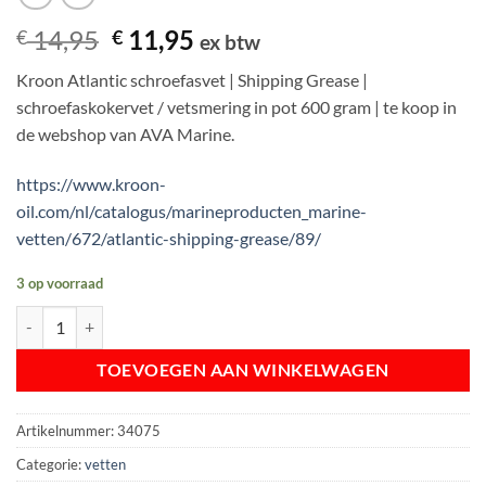
Oorspronkelijke
Huidige
14,95
11,95
€
€
ex btw
prijs
prijs
Kroon Atlantic schroefasvet | Shipping Grease |
was:
is:
schroefaskokervet / vetsmering in pot 600 gram | te koop in
€ 14,95.
€ 11,95.
de webshop van AVA Marine.
https://www.kroon-
oil.com/nl/catalogus/marineproducten_marine-
vetten/672/atlantic-shipping-grease/89/
3 op voorraad
Kroon Atlantic Shipping Grease N.L.G.I. | pot 600 gram aantal
TOEVOEGEN AAN WINKELWAGEN
Artikelnummer:
34075
Categorie:
vetten