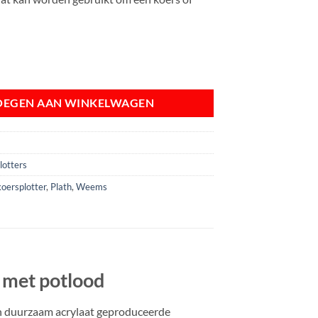
 Plath | compleet met potlood aantal
OEGEN AAN WINKELWAGEN
lotters
koersplotter
,
Plath
,
Weems
 met potlood
an duurzaam acrylaat geproduceerde