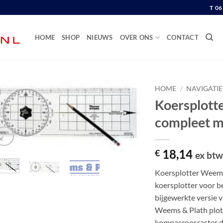
T 0
HOME
SHOP
NIEUWS
OVER ONS
CONTACT
HOME
/
NAVIGATI
Koersplott
compleet m
18,14
€
ex bt
Koersplotter Weems
koersplotter voor b
bijgewerkte versie 
Weems & Plath plot
kompasroosraster da