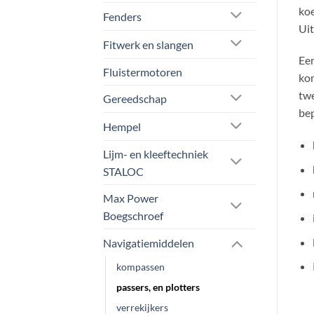
koe
Fenders
Uit
Fitwerk en slangen
Een
Fluistermotoren
kom
twe
Gereedschap
bep
Hempel
Lijm- en kleeftechniek
STALOC
Max Power
Boegschroef
Navigatiemiddelen
kompassen
passers, en plotters
verrekijkers