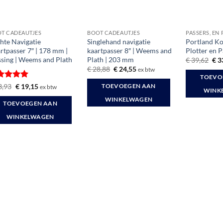
T CADEAUTJES
BOOT CADEAUTJES
PASSERS, EN
hte Navigatie
Singlehand navigatie
Portland Ko
rtpasser 7″ | 178 mm |
kaartpasser 8″ | Weems and
Plotter en P
sing | Weems and Plath
Plath | 203 mm
Oor
€
39,62
€
3
prij
Oorspronkelijke
Huidige
€
28,88
€
24,55
ex btw
was
prijs
prijs
TOEVO
€ 3
was:
is:
waardeerd
Oorspronkelijke
Huidige
3,93
€
19,15
TOEVOEGEN AAN
ex btw
€ 28,88.
€ 24,55.
WINK
prijs
prijs
it 5
was:
is:
WINKELWAGEN
TOEVOEGEN AAN
€ 23,93.
€ 19,15.
WINKELWAGEN