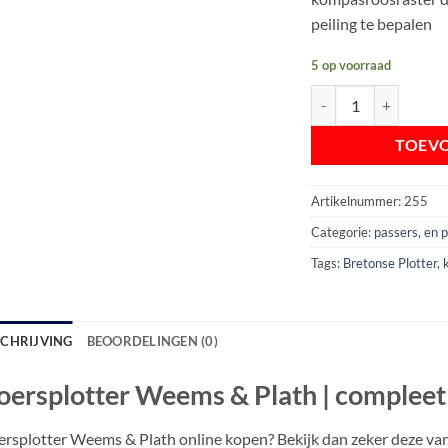
peiling te bepalen
5 op voorraad
Koersplotter Weems &
TOEV
Artikelnummer:
255
Categorie:
passers, en p
Tags:
Bretonse Plotter
,
SCHRIJVING
BEOORDELINGEN (0)
oersplotter Weems & Plath | compleet
rsplotter Weems & Plath online kopen? Bekijk dan zeker deze v