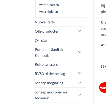
waterkaarten
Bij
ple
weerklokken
Nuova Rade
Sin
voo
Olie producten
pro
Osculati
AVA
Pompen | Sanitair |
Kombuis
Ruitenwissers
G
RVS316 dekbeslag
Scheepsbeglazing
Aanbieding!
Aanbieding!
Aan
Scheepsmotoren en
techniek