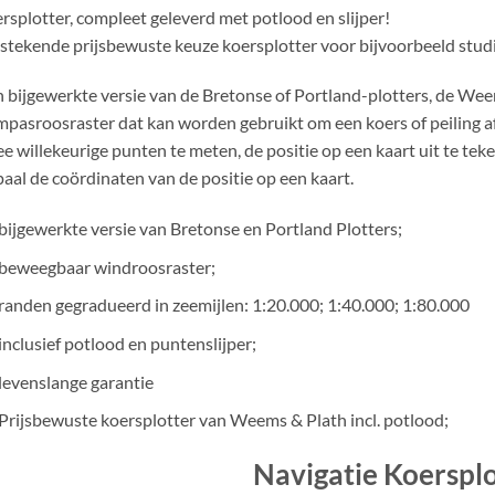
rsplotter, compleet geleverd met potlood en slijper!
stekende prijsbewuste keuze koersplotter voor bijvoorbeeld studie
 bijgewerkte versie van de Bretonse of Portland-plotters, de We
pasroosraster dat kan worden gebruikt om een ​​koers of peiling a
e willekeurige punten te meten, de positie op een kaart uit te te
aal de coördinaten van de positie op een kaart.
bijgewerkte versie van Bretonse en Portland Plotters;
beweegbaar windroosraster;
randen gegradueerd in zeemijlen: 1:20.000; 1:40.000; 1:80.000
inclusief potlood en puntenslijper;
levenslange garantie
Prijsbewuste koersplotter van Weems & Plath incl. potlood;
Navigatie Koerspl