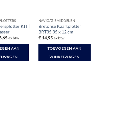
 PLOTTERS
NAVIGATIEMIDDELEN
ersplotter KIT |
Bretonse Kaartplotter
asser
BRT35 35 x 12 cm
spronkelijke
Huidige
3,65
€
14,95
ex btw
ex btw
s
prijs
:
is:
EGEN AAN
TOEVOEGEN AAN
9,62.
€ 33,65.
ELWAGEN
WINKELWAGEN