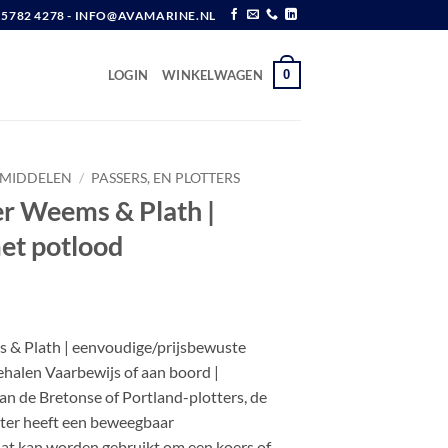
6 5782 4278 - INFO@AVAMARINE.NL
0
LOGIN
WINKELWAGEN
EMIDDELEN
/
PASSERS, EN PLOTTERS
er Weems & Plath |
et potlood
w
 & Plath | eenvoudige/prijsbewuste
ehalen Vaarbewijs of aan boord |
van de Bretonse of Portland-plotters, de
ter heeft een beweegbaar
t kan worden gebruikt om een ​​koers of