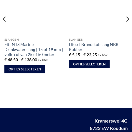
SLANGEN
SLANGEN
Fitt NTS Marine
Diesel Brandstofslang NBR
Drinkwaterslang | 15 of 19 mm |
Rubber
volle rol van 25 of 50 meter
Prijsklasse:
€
5,15
-
€
22,25
ex btw
€ 5,15
Prijsklasse:
€
48,50
-
€
138,00
ex btw
tot
€ 48,50
OPTIES SELECTEREN
€ 22,25
tot
OPTIES SELECTEREN
Dit
€ 138,00
Dit
product
product
heeft
heeft
meerdere
meerdere
variaties.
variaties.
Deze
Deze
optie
optie
kan
kan
Kramerswei 4G
gekozen
gekozen
worden
8723 EW Koudum
worden