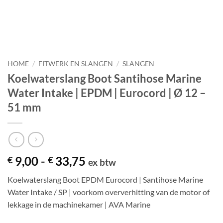
HOME
/
FITWERK EN SLANGEN
/
SLANGEN
Koelwaterslang Boot Santihose Marine
Water Intake | EPDM | Eurocord | Ø 12 –
51 mm
Prijsklasse:
9,00
-
33,75
€
€
ex btw
€ 9,00
Koelwaterslang Boot EPDM Eurocord | Santihose Marine
tot
Water Intake / SP | voorkom oververhitting van de motor of
€ 33,75
lekkage in de machinekamer | AVA Marine