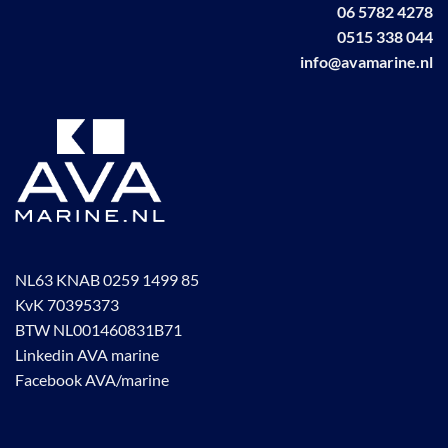
op
06 5782 4278
op
de
0515 338 044
de
productpagina
info@avamarine.nl
productpagina
NL63 KNAB 0259 1499 85
KvK 70395373
BTW NL001460831B71
Linkedin AVA marine
Facebook AVA/marine