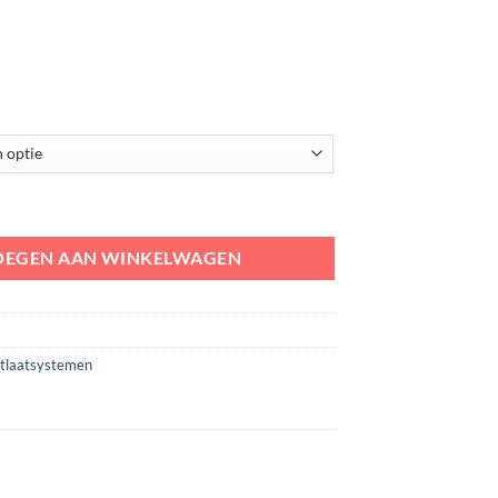
s SP aantal
OEGEN AAN WINKELWAGEN
itlaatsystemen