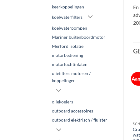
En 
keerkoppelingen
adv
koelwaterfilters
200
koelwaterpompen
Mariner buitenboordmotor
Merford Isolatie
G
motorbediening
motorluchtinlaten
oliefilters motoren /
Aanbieding!
Aan
koppelingen
oliekoelers
outboard accessoires
outboard elektrisch / fluister
SCHEEPSMOTOREN EN TECHNIEK
SLANGEN
FITWERK EN SLANGEN
Diesel Brandstofslang NBR
PVC Waterslang 13 mm | rol
Cra
 |
Rubber
25 meter
wat