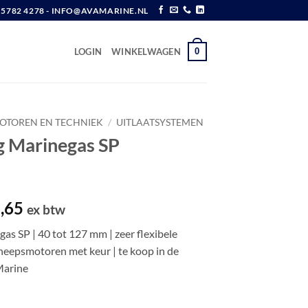
6 5782 4278 - INFO@AVAMARINE.NL
0
LOGIN
WINKELWAGEN
OTOREN EN TECHNIEK
/
UITLAATSYSTEMEN
ng Marinegas SP
Prijsklasse:
,65
ex btw
€ 22,35
as SP | 40 tot 127 mm | zeer flexibele
tot
cheepsmotoren met keur | te koop in de
€ 62,65
Marine