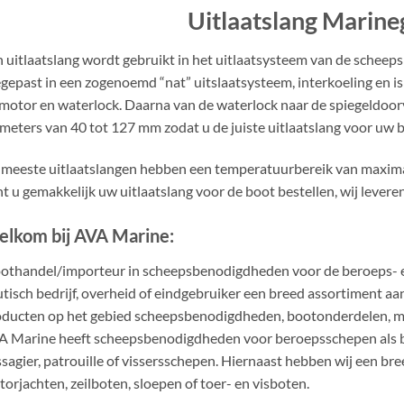
Uitlaatslang Marine
 uitlaatslang wordt gebruikt in het uitlaatsysteem van de scheep
gepast in een zogenoemd “nat” uitslaatsysteem, interkoeling en i
motor en waterlock. Daarna van de waterlock naar de spiegeldoor
meters van 40 tot 127 mm zodat u de juiste uitlaatslang voor uw 
meeste uitlaatslangen hebben een temperatuurbereik van maxim
t u gemakkelijk uw uitlaatslang voor de boot bestellen, wij leveren
lkom bij AVA Marine:
othandel/importeur in scheepsbenodigdheden voor de beroeps- en 
tisch bedrijf, overheid of eindgebruiker een breed assortiment 
ducten op het gebied scheepsbenodigdheden, bootonderdelen, mo
 Marine heeft scheepsbenodigdheden voor beroepsschepen als bin
sagier, patrouille of vissersschepen. Hiernaast hebben wij een bre
orjachten, zeilboten, sloepen of toer- en visboten.