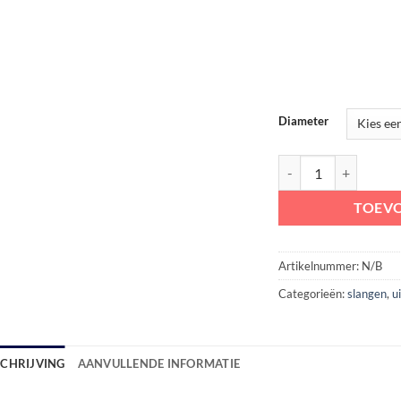
Diameter
Uitlaatslang Marinega
TOEV
Artikelnummer:
N/B
Categorieën:
slangen
,
u
SCHRIJVING
AANVULLENDE INFORMATIE