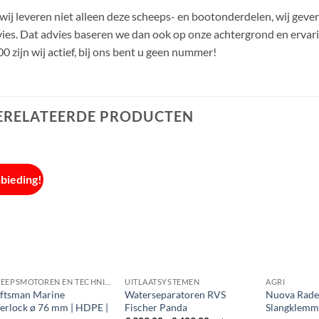
wij leveren niet alleen deze scheeps- en bootonderdelen, wij gev
ies. Dat advies baseren we dan ook op onze achtergrond en ervari
0 zijn wij actief, bij ons bent u geen nummer!
ERELATEERDE PRODUCTEN
bieding!
SCHEEPSMOTOREN EN TECHNIEK
UITLAATSYSTEMEN
AGRI
ftsman Marine
Waterseparatoren RVS
Nuova Rad
erlock ø 76 mm | HDPE |
Fischer Panda
Slangklemme