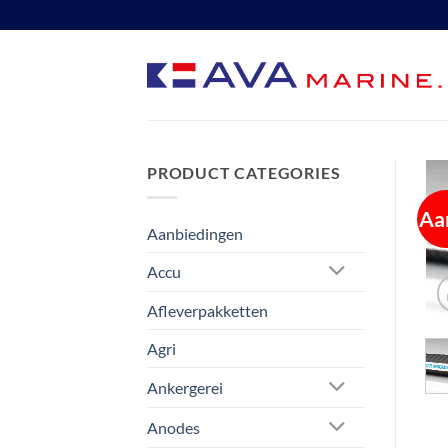
Ga
naar
inhoud
PRODUCT CATEGORIES
Aa
Aanbiedingen
Accu
Afleverpakketten
Agri
Ankergerei
Anodes