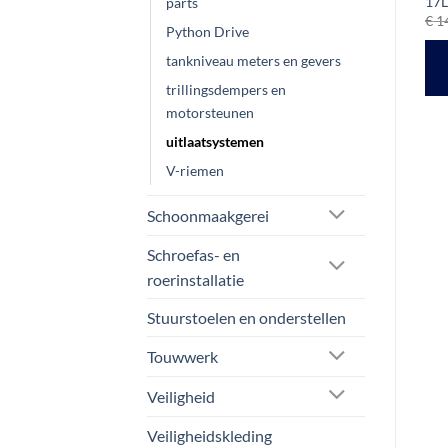
r
17
Prijsklasse:
€
5,15
-
€
22,25
€
37,25
parts
ex btw
ex btw
€ 5,15
€
1
tot
Python Drive
OPTIES SELECTEREN
TOEVOEGEN AAN
€ 22,25
tankniveau meters en gevers
Dit
.
WINKELWAGEN
product
trillingsdempers en
heeft
motorsteunen
meerdere
uitlaatsystemen
variaties.
V-riemen
Deze
optie
Schoonmaakgerei
kan
gekozen
Schroefas- en
worden
roerinstallatie
op
de
Stuurstoelen en onderstellen
productpagina
Touwwerk
Veiligheid
Veiligheidskleding