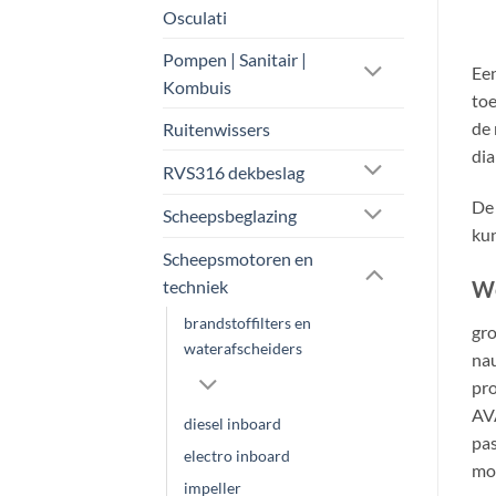
Osculati
Pompen | Sanitair |
Een
Kombuis
toe
de 
Ruitenwissers
dia
RVS316 dekbeslag
De 
Scheepsbeglazing
kun
Scheepsmotoren en
We
techniek
brandstoffilters en
gro
waterafscheiders
nau
pro
AVA
diesel inboard
pas
electro inboard
mot
impeller