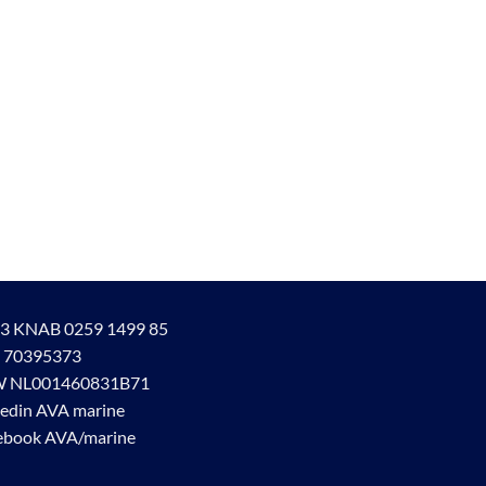
3 KNAB 0259 1499 85
 70395373
 NL001460831B71
kedin AVA marine
ebook AVA/marine