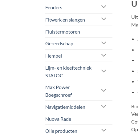
U
Fenders
Uit
Fitwerk en slangen
Ma
Fluistermotoren
Gereedschap
Hempel
Lijm- en kleeftechniek
STALOC
Max Power
Boegschroef
Bin
Navigatiemiddelen
Ver
Nuova Rade
Cov
Opp
Olie producten