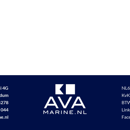
i 4G
NL6
udum
KvK
4278
BTW
 044
Lin
e.nl
Fac