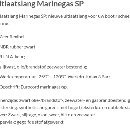
itlaatslang Marinegas SP
laatslang Marinegas SP: nieuwe uitlaatslang voor uw boot / sche
rine!
Zeer flexibel;
NBR rubber zwart;
R.I.N.A. keur;
slijtvast, olie/brandstof, zeewater bestendig;
Werktemperatuur -25°C – 120°C. Werkdruk max.3 Bar.;
Opschrift: Eurocord marinagas/sp.
nenzijde: zwart olie-/brandstof-, zeewater- en gasbrandbestendig
sterking: synthetische garens met hoge treksterkte en dubbele st
er: Zwart, slijtage, ozon, weer, hitte en zeewater
ervlak: gegolfde stof afgewerkt