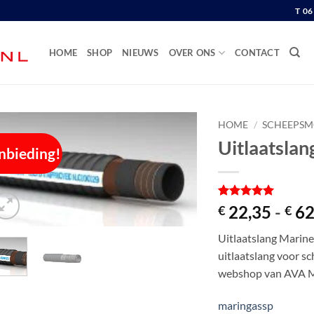
T 0
HOME
SHOP
NIEUWS
OVER ONS
CONTACT
HOME
/
SCHEEPSM
Uitlaatsla
nbieding!
Gewaardeerd
1
22,35
-
62
€
€
5
op 5
gebaseerd
Uitlaatslang Marineg
op
klantbeoordeling
uitlaatslang voor s
webshop van AVA 
maringassp