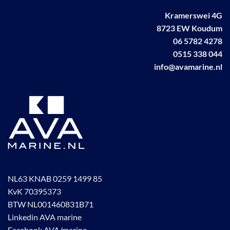
kan
Kramerswei 4G
gekozen
worden
8723 EW Koudum
op
06 5782 4278
de
0515 338 044
productpagina
info@avamarine.nl
NL63 KNAB 0259 1499 85
KvK 70395373
BTW NL001460831B71
Linkedin AVA marine
Facebook AVA/marine