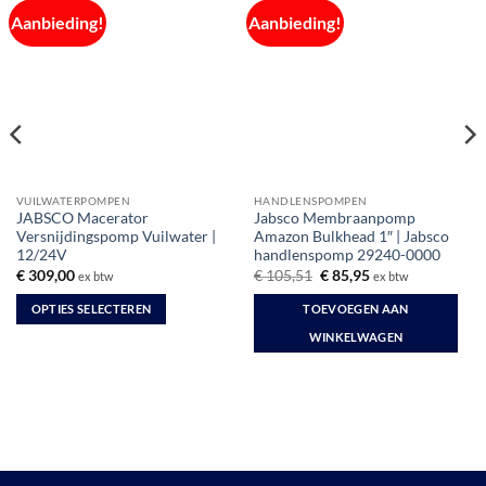
Aanbieding!
Aanbieding!
VUILWATERPOMPEN
HANDLENSPOMPEN
JABSCO Macerator
Jabsco Membraanpomp
Versnijdingspomp Vuilwater |
Amazon Bulkhead 1″ | Jabsco
12/24V
handlenspomp 29240-0000
Oorspronkelijke
Huidige
€
309,00
€
105,51
€
85,95
ex btw
ex btw
prijs
prijs
was:
is:
OPTIES SELECTEREN
TOEVOEGEN AAN
€ 105,51.
€ 85,95.
Dit
WINKELWAGEN
product
heeft
meerdere
variaties.
Deze
optie