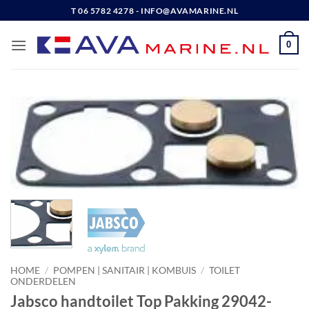
Ga
T 06 5782 4278 - INFO@AVAMARINE.NL
naar
inhoud
0
HOME
/
POMPEN | SANITAIR | KOMBUIS
/
TOILET
ONDERDELEN
Jabsco handtoilet Top Pakking 29042-