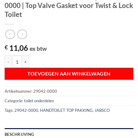
0000 | Top Valve Gasket voor Twist & Lock
Toilet
11,06
€
ex btw
Jabsco handtoilet Top Pakking 29042-0000 | Top Valve Gasket voor Twi
TOEVOEGEN AAN WINKELWAGEN
Artikelnummer:
29042-0000
Categorie:
toilet onderdelen
Tags:
29042-0000
,
HANDTOILET TOP PAKKING
,
JABSCO
BESCHRIJVING