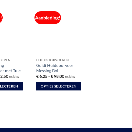
!
Aanbieding!
OEREN
HUIDDOORVOEREN
ng
Guidi Huiddoorvoer
er met Tule
Messing Bol
Prijsklasse:
Prijsklasse:
2,50
€
6,25
-
€
98,00
ex btw
ex btw
€ 6,35
€ 6,25
tot
tot
ELECTEREN
OPTIES SELECTEREN
€ 102,50
€ 98,00
Dit
product
heeft
meerdere
variaties.
Deze