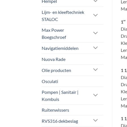
Hempel
Len
Mat
Lijm- en kleeftechniek
STALOC
1″
Dia
Max Power
Dra
Boegschroef
Kle
Navigatiemiddelen
Len
Mat
Nuova Rade
1 1
Olie producten
Dia
Osculati
Dra
Kle
Pompen | Sanitair |
Len
Kombuis
Mat
Ruitenwissers
1 1
RVS316 dekbeslag
Dia