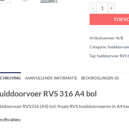
Huiddoorvoer RVS 316
TOEV
Artikelnummer:
N/B
Categorie:
huiddoorvoe
Tag:
huiddoorvoer RVS 
SCHRIJVING
AANVULLENDE INFORMATIE
BEOORDELINGEN (0)
uiddoorvoer RVS 316 A4 bol
ddoorvoer RVS316 (A4) bol: fraaie RVS huiddoorvoeren in A4 kwa
cificaties: