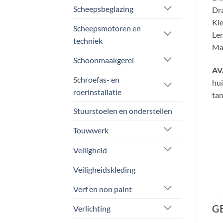
Scheepsbeglazing
Dra
Kle
Scheepsmotoren en
Len
techniek
Mat
Schoonmaakgerei
AV
Schroefas- en
hui
roerinstallatie
tan
Stuurstoelen en onderstellen
Touwwerk
Veiligheid
Veiligheidskleding
Verf en non paint
G
Verlichting