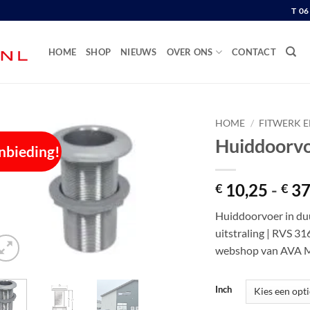
T 0
HOME
SHOP
NIEUWS
OVER ONS
CONTACT
HOME
/
FITWERK 
Huiddoorvo
nbieding!
10,25
-
37
€
€
Huiddoorvoer in du
uitstraling | RVS 316
webshop van AVA M
Inch