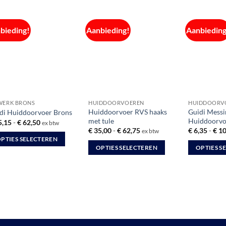
bieding!
Aanbieding!
Aanbieding
WERK BRONS
HUIDDOORVOEREN
HUIDDOORV
Huiddoorvoer RVS haaks
Guidi Messi
di Huiddoorvoer Brons
met tule
Huiddoorvo
Prijsklasse:
5,15
-
€
62,50
ex btw
€ 15,15
Prijsklasse:
€
35,00
-
€
62,75
€
6,35
-
€
10
ex btw
tot
€ 35,00
PTIES SELECTEREN
€ 62,50
tot
OPTIES SELECTEREN
OPTIES S
€ 62,75
Dit
Dit
duct
product
product
ft
heeft
heeft
rdere
meerdere
meerdere
aties.
variaties.
variaties.
e
Deze
Deze
ie