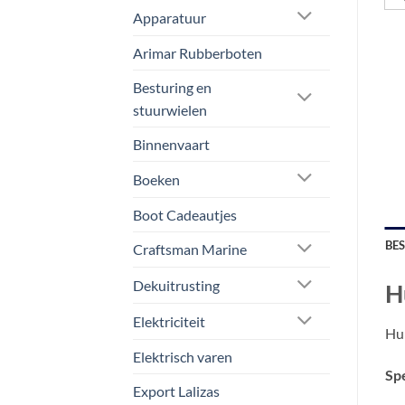
Apparatuur
Arimar Rubberboten
Besturing en
stuurwielen
Binnenvaart
Boeken
Boot Cadeautjes
BE
Craftsman Marine
Dekuitrusting
H
Elektriciteit
Hui
Elektrisch varen
Spe
Export Lalizas