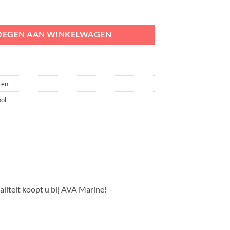
 A4 bol aantal
OEGEN AAN WINKELWAGEN
ren
bol
liteit koopt u bij AVA Marine!