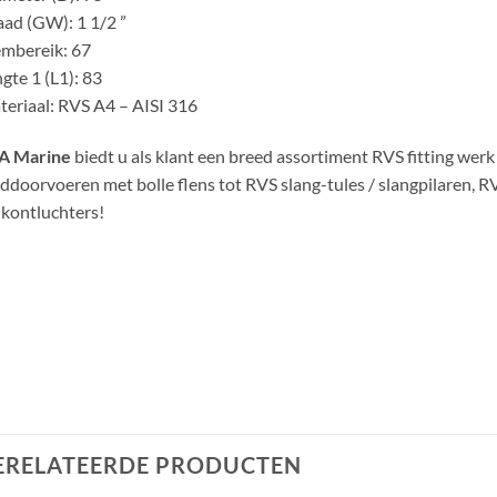
ad (GW): 1 1/2 ”
mbereik: 67
gte 1 (L1): 83
eriaal: RVS A4 – AISI 316
A Marine
biedt u als klant een breed assortiment RVS fitting we
ddoorvoeren met bolle flens tot RVS slang-tules / slangpilaren, R
kontluchters!
ERELATEERDE PRODUCTEN