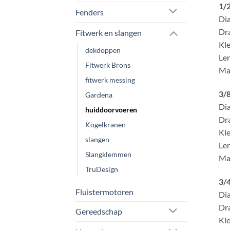
1/
Fenders
Dia
Dra
Fitwerk en slangen
Kle
dekdoppen
Len
Fitwerk Brons
Mat
fitwerk messing
3/
Gardena
Dia
huiddoorvoeren
Dra
Kogelkranen
Kle
slangen
Len
Slangklemmen
Mat
TruDesign
3/
Fluistermotoren
Dia
Dra
Gereedschap
Kle