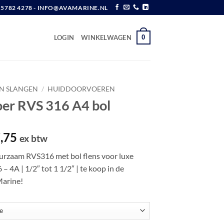
6 5782 4278 - INFO@AVAMARINE.NL
0
LOGIN
WINKELWAGEN
EN SLANGEN
/
HUIDDOORVOEREN
er RVS 316 A4 bol
Prijsklasse:
,75
ex btw
€ 10,25
urzaam RVS316 met bol flens voor luxe
tot
 – 4A | 1/2″ tot 1 1/2″ | te koop in de
€ 37,75
arine!