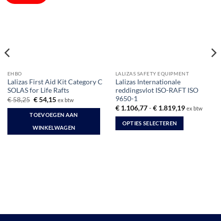
EHBO
LALIZAS SAFETY EQUIPMENT
Lalizas First Aid Kit Category C
Lalizas Internationale
SOLAS for Life Rafts
reddingsvlot ISO-RAFT ISO
9650-1
Oorspronkelijke
Huidige
€
58,25
€
54,15
ex btw
prijs
prijs
Prijsklasse:
€
1.106,77
-
€
1.819,19
ex btw
was:
is:
€ 1.106,77
TOEVOEGEN AAN
€ 58,25.
€ 54,15.
tot
OPTIES SELECTEREN
€ 1.819,19
WINKELWAGEN
Dit
product
heeft
meerdere
variaties.
Deze
optie
kan
gekozen