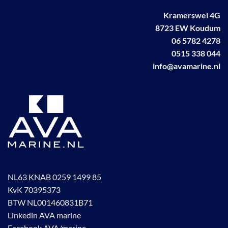
worden
Kramerswei 4G
op
8723 EW Koudum
de
productpagina
06 5782 4278
0515 338 044
info@avamarine.nl
NL63 KNAB 0259 1499 85
KvK 70395373
BTW NL001460831B71
Linkedin AVA marine
Facebook AVA/marine