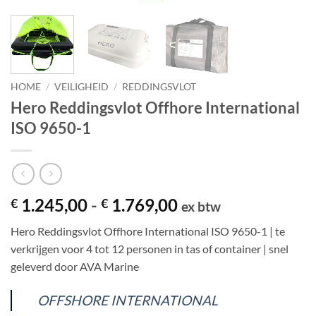
HOME
/
VEILIGHEID
/
REDDINGSVLOT
Hero Reddingsvlot Offhore International
ISO 9650-1
Prijsklasse:
1.245,00
-
1.769,00
€
€
ex btw
€ 1.245,00
Hero Reddingsvlot Offhore International ISO 9650-1 | te
tot
verkrijgen voor 4 tot 12 personen in tas of container | snel
€ 1.769,00
geleverd door AVA Marine
OFFSHORE INTERNATIONAL