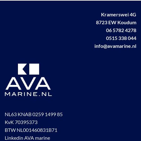
gekozen
worden
Kramerswei 4G
op
8723 EW Koudum
de
productpagina
06 5782 4278
0515 338 044
info@avamarine.nl
NL63 KNAB 0259 1499 85
KvK 70395373
BTW NL001460831B71
Linkedin AVA marine