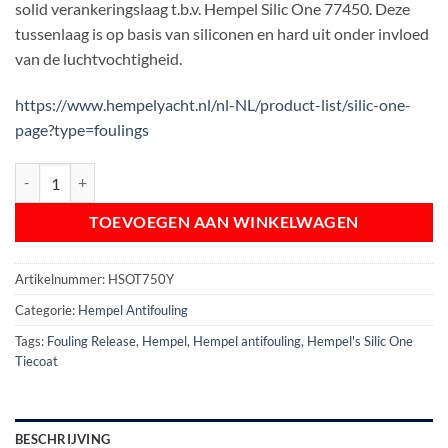
solid verankeringslaag t.b.v. Hempel Silic One 77450. Deze
€ 53,06.
€ 42,45.
tussenlaag is op basis van siliconen en hard uit onder invloed
van de luchtvochtigheid.
https://www.hempelyacht.nl/nl-NL/product-list/silic-one-
page?type=foulings
Hempel's Silic One Tiecoat 27450 | Yellow 23410 | 0,75 L aantal
TOEVOEGEN AAN WINKELWAGEN
Artikelnummer:
HSOT750Y
Categorie:
Hempel Antifouling
Tags:
Fouling Release
,
Hempel
,
Hempel antifouling
,
Hempel's Silic One
Tiecoat
BESCHRIJVING