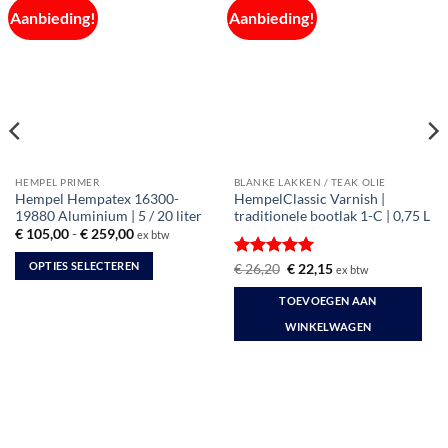
Aanbieding!
Aanbieding!
HEMPEL PRIMER
BLANKE LAKKEN / TEAK OLIE
Hempel Hempatex 16300-
HempelClassic Varnish |
19880 Aluminium | 5 / 20 liter
traditionele bootlak 1-C | 0,75 L
Prijsklasse:
€
105,00
-
€
259,00
ex btw
€ 105,00
tot
OPTIES SELECTEREN
Gewaardeerd
Oorspronkelijke
Huidige
€
26,20
€
22,15
ex btw
€ 259,00
prijs
prijs
5
uit 5
Dit
was:
is:
TOEVOEGEN AAN
€ 26,20.
€ 22,15.
product
WINKELWAGEN
heeft
meerdere
variaties.
Deze
optie
kan