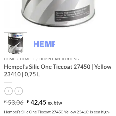
HOME
/
HEMPEL
/
HEMPEL ANTIFOULING
Hempel’s Silic One Tiecoat 27450 | Yellow
23410 | 0,75 L
Oorspronkelijke
Huidige
53,06
42,45
€
€
ex btw
prijs
prijs
Hempel’s Silic One Tiecoat 27450 Yellow 23410: is een high-
was:
is: